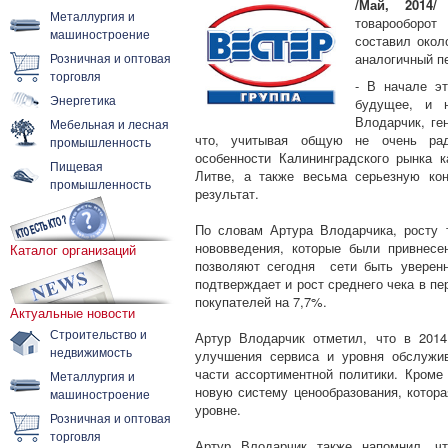
/Май, 2014/
П
Металлургия и
товарооборот
машиностроение
составил окол
Розничная и оптовая
аналогичный пе
торговля
- В начале э
Энергетика
будущее, и 
Влодарчик, ге
Мебельная и лесная
что, учитывая общую не очень рад
промышленность
особенности Калининградского рынка 
Пищевая
Литве, а также весьма серьезную ко
промышленность
результат.
По словам Артура Влодарчика, росту 
нововведения, которые были привнес
Каталог организаций
позволяют сегодня сети быть уверенн
подтверждает и рост среднего чека в пе
покупателей на 7,7%.
Актуальные новости
Строительство и
Артур Влодарчик отметил, что в 2014
недвижимость
улучшения сервиса и уровня обслужив
части ассортиментной политики. Кроме
Металлургия и
новую систему ценообразования, котор
машиностроение
уровне.
Розничная и оптовая
торговля
Артур Влодарчик также напомнил, чт