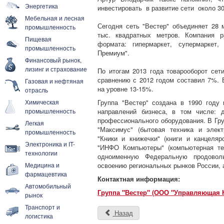
Энергетика
инвестировать в развитие сети около 30
Мебельная и лесная
Сегодня сеть "Вестер" объединяет 28
промышленность
тыс. квадратных метров. Компания р
Пищевая
формата: гипермаркет, супермаркет,
промышленность
Премиум".
Финансовый рынок,
лизинг и страхование
По итогам 2013 года товарооборот сети
сравнению с 2012 годом составил 7%. В
Газовая и нефтяная
на уровне 13-15%.
отрасль
Химическая
Группа "Вестер" создана в 1990 году
промышленность
направлений бизнеса, в том числе: д
профессионального оборудования. В Гру
Легкая
"Максимус" (бытовая техника и элект
промышленность
"Кники и книжечки" (книги и канцеля
Электроника и IT-
"ИНФО Компьютеры" (компьютерная тех
технологии
одноименную Федеральную продовол
Медицина и
освоению региональных рынков России, а
фармацевтика
Контактная информация:
Автомобильный
Группа "Вестер" (ООО "Управляющая 
рынок
Транспорт и
Назад
логистика