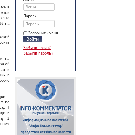
ике в
ектов
Пароль
екта
95 на
Запомнить меня
жской
Войти
оить
Забыли логин?
Забыли пароль?
ом на
обой
тся в
ывы и
орого
дов -
 м по
езд 1
зда и
зд 2
ющему