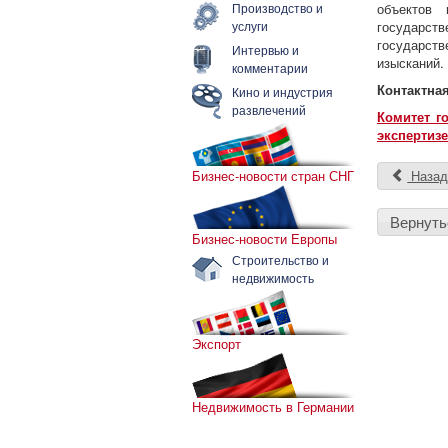
Производство и
объектов 
услуги
государст
государст
Интервью и
изысканий.
комментарии
Контактна
Кино и индустрия
развлечений
Комитет г
экспертизе
Бизнес-новости стран СНГ
Наза
Вернуть
Бизнес-новости Европы
Строительство и
недвижимость
Экспорт
Недвижимость в Германии