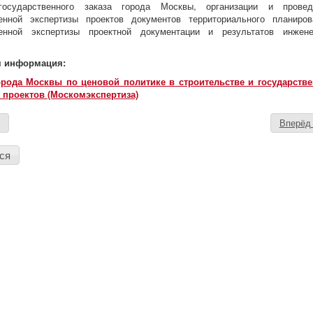
государственного заказа города Москвы, организации и прове
венной экспертизы проектов документов территориального планиров
венной экспертизы проектной документации и результатов инжен
я информация:
орода Москвы по ценовой политике в строительстве и государств
 проектов (Москомэкспертиза)
д
Вперё
ся