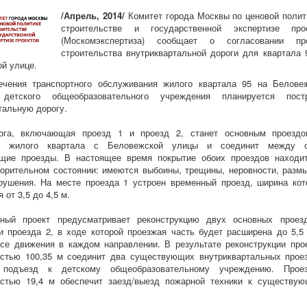
/Апрель, 2014/
Комитет города Москвы по ценовой полит
строительстве и государственной экспертизе про
(Москомэкспертиза) сообщает о согласовании про
строительства внутриквартальной дороги для квартала 
й улице.
ечения транспортного обслуживания жилого квартала 95 на Белове
етского общеобразовательного учреждения планируется постр
тальную дорогу.
ога, включающая проезд 1 и проезд 2, станет основным проезд
ию жилого квартала с Беловежской улицы и соединит между с
щие проезды. В настоящее время покрытие обоих проездов находи
орительном состоянии: имеются выбоины, трещины, неровности, разм
рушения. На месте проезда 1 устроен временный проезд, ширина кот
 от 3,5 до 4,5 м.
нный проект предусматривает реконструкцию двух основных проез
и проезда 2, в ходе которой проезжая часть будет расширена до 5,5
се движения в каждом направлении. В результате реконструкции про
остью 100,35 м соединит два существующих внутриквартальных прое
 подъезд к детскому общеобразовательному учреждению. Прое
остью 19,4 м обеспечит заезд/выезд пожарной техники к существу