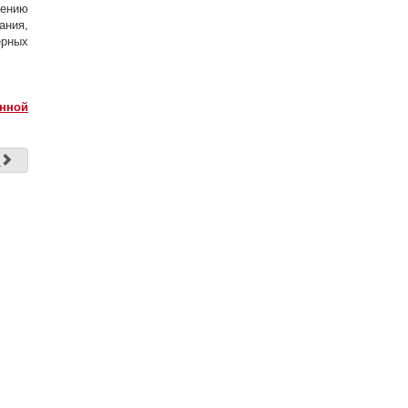
дению
ания,
ерных
енной
д