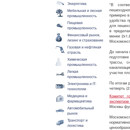
Энергетика
"В соотве
пешеходног
Мебельная и лесная
примерно в
промышленность
удобства п
Пищевая
для пешехо
промышленность
в предела
Финансовый рынок,
менее 2х1,
лизинг и страхование
Москомэксп
Газовая и нефтяная
До начала 
отрасль
подготовке
Химическая
трассы, с
промышленность
канализаци
Легкая
участке пл
промышленность
По итогам 
Электроника и IT-
четверть (2
технологии
Медицина и
Комитет г
фармацевтика
экспертизе
Москвы фун
Автомобильный
рынок
Москомэкс
Транспорт и
норматив
логистика
ценообразо