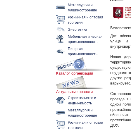
Металлургия и
машиностроение
Розничная и оптовая
торговля
Беловежско
Энергетика
Для обесп
Мебельная и лесная
улице и д
промышленность
внутриквар
Пищевая
промышленность
Новая дор
территор
существую
неудовлетв
Каталог организаций
другие раз
варьируется
Актуальные новости
Согласова
Строительство и
проезда 1 
недвижимость
одной поло
протяжённ
Металлургия и
обеспечит
машиностроение
протяжённ
Розничная и оптовая
ДОУ.
торговля