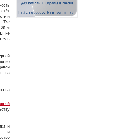
ность
астёт
сти и
. Так
 25 м
ом не
атель
ерной
ление
девой
от на
на на
енной
ьству
ики и
ия и
ьстве