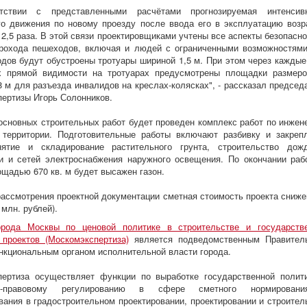
тствии с представленными расчётами прогнозируемая интенсив
о движения по новому проезду после ввода его в эксплуатацию возр
 2,5 раза. В этой связи проектировщиками учтены все аспекты безопасно
рохода пешеходов, включая и людей с ограниченными возможностями
дов будут обустроены тротуары шириной 1,5 м. При этом через каждые
х прямой видимости на тротуарах предусмотрены площадки размер
8 м для разъезда инвалидов на креслах-колясках", - рассказал председ
ертизы Игорь Солонников.
основных строительных работ будет проведен комплекс работ по инжен
 территории. Подготовительные работы включают разбивку и закреп
нятие и складирование растительного грунта, строительство дож
и и сетей электроснабжения наружного освещения. По окончании раб
ощадью 670 кв. м будет высажен газон.
рассмотрения проектной документации сметная стоимость проекта сниже
 млн. рублей).
орода Москвы по ценовой политике в строительстве и государств
 проектов (Москомэкспертиза)
является подведомственным Правител
кциональным органом исполнительной власти города.
пертиза осуществляет функции по выработке государственной полит
но-правовому регулированию в сфере сметного нормирован
вания в градостроительном проектировании, проектировании и строител