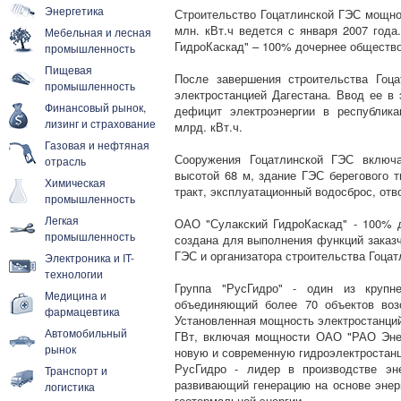
Энергетика
Строительство Гоцатлинской ГЭС мощно
млн. кВт.ч ведется с января 2007 года
Мебельная и лесная
ГидроКаскад" – 100% дочернее обществ
промышленность
Пищевая
После завершения строительства Гоц
промышленность
электростанцией Дагестана. Ввод ее в
Финансовый рынок,
дефицит электроэнергии в республик
лизинг и страхование
млрд. кВт.ч.
Газовая и нефтяная
Сооружения Гоцатлинской ГЭС включа
отрасль
высотой 68 м, здание ГЭС берегового 
Химическая
тракт, эксплуатационный водосброс, отв
промышленность
Легкая
ОАО "Сулакский ГидроКаскад" - 100% 
промышленность
создана для выполнения функций заказч
ГЭС и организатора строительства Гоцат
Электроника и IT-
технологии
Группа "РусГидро" - один из крупне
Медицина и
объединяющий более 70 объектов воз
фармацевтика
Установленная мощность электростанций
Автомобильный
ГВт, включая мощности ОАО "РАО Энер
рынок
новую и современную гидроэлектростанц
РусГидро - лидер в производстве эн
Транспорт и
развивающий генерацию на основе энерг
логистика
геотермальной энергии.