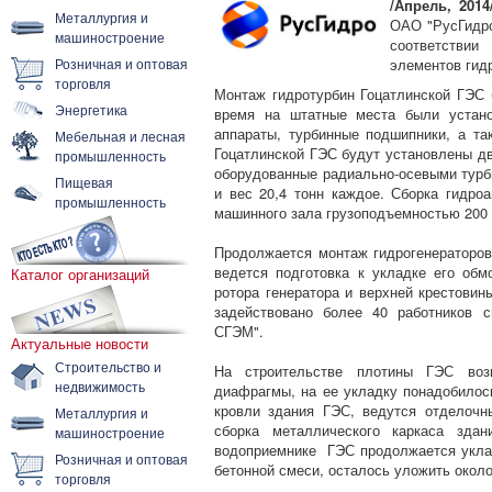
/Апрель, 2014
Металлургия и
ОАО "РусГидро
машиностроение
соответстви
Розничная и оптовая
элементов гид
торговля
Монтаж гидротурбин Гоцатлинской ГЭС 
Энергетика
время на штатные места были устано
аппараты, турбинные подшипники, а та
Мебельная и лесная
Гоцатлинской ГЭС будут установлены д
промышленность
оборудованные радиально-осевыми турб
Пищевая
и вес 20,4 тонн каждое. Сборка гидро
промышленность
машинного зала грузоподъемностью 200 
Продолжается монтаж гидрогенераторов
ведется подготовка к укладке его об
Каталог организаций
ротора генератора и верхней крестови
задействовано более 40 работников 
СГЭМ".
Актуальные новости
Строительство и
На строительстве плотины ГЭС воз
недвижимость
диафрагмы, на ее укладку понадобилос
кровли здания ГЭС, ведутся отделоч
Металлургия и
сборка металлического каркаса здан
машиностроение
водоприемнике ГЭС продолжается уклад
Розничная и оптовая
бетонной смеси, осталось уложить около
торговля