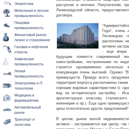
Энергетика
рассрочек и ипотеки. Покупателям, п
Ленинградской области, предоставляе
Мебельная и лесная
договора.
промышленность
Пищевая
"Адмиралтейс
промышленность
Года", очень 
Финансовый рынок,
Литинецкая, 
лизинг и страхование
расположен не
активно застра
Газовая и нефтяная
- еще вчера
отрасль
будущем появится современный жи
Химическая
новостройками, построенными по инд
промышленность
строится одновременно несколько к
Легкая
конкуренции очень высокий. Однако "
промышленность
преимуществ. Прежде всего, продуман
территория (корпуса расположены таким 
Электроника и IT-
хорошие видовые характеристики (с од
технологии
вид на историческую застройку - Иса
Медицина и
архитектурную классику сталинского
фармацевтика
инженерия и пр.). Еще одно преимущест
Автомобильный
цены относительно других предложений"
рынок
В целом, рынок жилой недвижимости 
Транспорт и
активно - застраивается как центр, та
логистика
сравнивать рынки Москвы и Санкт-Пете