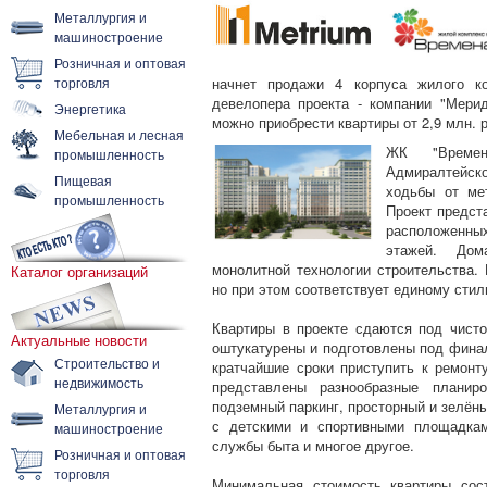
Металлургия и
машиностроение
Розничная и оптовая
торговля
начнет продажи 4 корпуса жилого ко
девелопера проекта - компании "Мери
Энергетика
можно приобрести квартиры от 2,9 млн. 
Мебельная и лесная
ЖК "Времен
промышленность
Адмиралтейск
Пищевая
ходьбы от мет
промышленность
Проект предст
расположенных
этажей. Дом
монолитной технологии строительства.
Каталог организаций
но при этом соответствует единому стил
Квартиры в проекте сдаются под чисто
Актуальные новости
оштукатурены и подготовлены под финал
Строительство и
кратчайшие сроки приступить к ремонт
недвижимость
представлены разнообразные планиро
подземный паркинг, просторный и зелёны
Металлургия и
с детскими и спортивными площадкам
машиностроение
службы быта и многое другое.
Розничная и оптовая
торговля
Минимальная стоимость квартиры сос