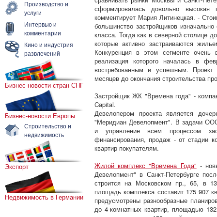
Производство и
сформировалась довольно высокая п
услуги
комментирует Мария Литинецкая. - Стои
Интервью и
большинство застройщиков изначально 
комментарии
класса. Тогда как в северной столице д
которые активно застраиваются жиль
Кино и индустрия
Конкуренция в этом сегменте очень 
развлечений
реализация которого началась в фев
востребованным и успешным. Проект 
месяцев до окончания строительства про
Бизнес-новости стран СНГ
Застройщик ЖК "Времена года" - компан
Capital.
Девелопером проекта является дочер
Бизнес-новости Европы
"Меридиан Девелопмент". В задачи ОО
Строительство и
и управление всем процессом заст
недвижимость
финансирования, продаж - от стадии к
квартир покупателям.
Жилой комплекс "Времена Года"
- нов
Экспорт
Девелопмент" в Санкт-Петербурге посл
строится на Московском пр., 65, в 1
площадь комплекса составит 175 907 кв
Недвижимость в Германии
предусмотрены разнообразные планировк
до 4-комнатных квартир, площадью 132