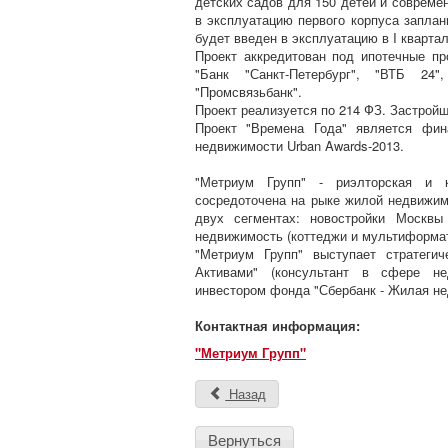
детских садов для 150 детей и современ
в эксплуатацию первого корпуса заплан
будет введен в эксплуатацию в I квартал
Проект аккредитован под ипотечные пр
"Банк "Санкт-Петербург", "ВТБ 24",
"Промсвязьбанк".
Проект реализуется по 214 ФЗ. Застройщ
Проект "Времена Года" является фин
недвижимости Urban Awards-2013.
"Метриум Групп" - риэлторская и к
сосредоточена на рыке жилой недвижим
двух сегментах: новостройки Москвы
недвижимость (коттеджи и мультиформат
"Метриум Групп" выступает стратеги
Активами" (консультант в сфере не
инвестором фонда "Сбербанк - Жилая не
Контактная информация:
"Метриум Групп"
Назад
Вернуться