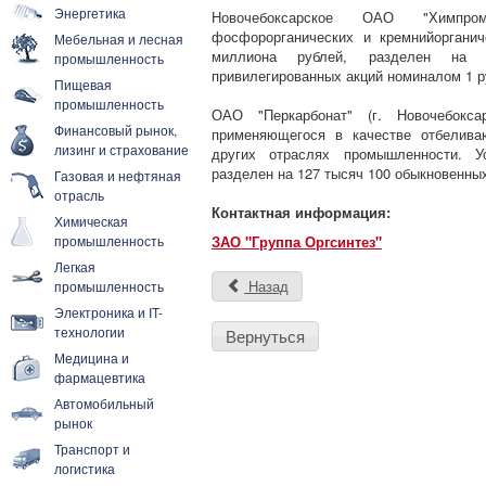
Энергетика
Новочебоксарское ОАО "Химпром
фосфорорганических и кремнийорганич
Мебельная и лесная
миллиона рублей, разделен на 
промышленность
привилегированных акций номиналом 1 р
Пищевая
промышленность
ОАО "Перкарбонат" (г. Новочебоксар
Финансовый рынок,
применяющегося в качестве отбелива
лизинг и страхование
других отраслях промышленности. У
разделен на 127 тысяч 100 обыкновенны
Газовая и нефтяная
отрасль
Контактная информация:
Химическая
промышленность
ЗАО "Группа Оргсинтез"
Легкая
Назад
промышленность
Электроника и IT-
технологии
Вернуться
Медицина и
фармацевтика
Автомобильный
рынок
Транспорт и
логистика