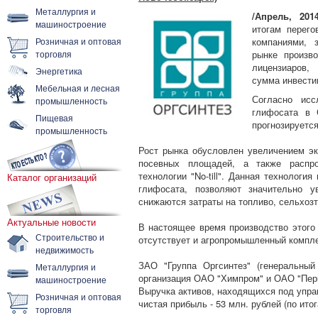
Металлургия и
/Апрель, 2014
машиностроение
итогам перего
Розничная и оптовая
компаниями,
торговля
рынке произв
лицензиаров,
Энергетика
сумма инвестиц
Мебельная и лесная
Согласно исс
промышленность
глифосата в 
Пищевая
прогнозируется
промышленность
Рост рынка обусловлен увеличением э
посевных площадей, а также распро
технологии "No-till". Данная технологи
Каталог организаций
глифосата, позволяют значительно у
снижаются затраты на топливо, сельхозт
Актуальные новости
В настоящее время производство этого
Строительство и
отсутствует и агропромышленный компле
недвижимость
ЗАО "Группа Оргсинтез" (генеральны
Металлургия и
организация ОАО "Химпром" и ОАО "Пер
машиностроение
Выручка активов, находящихся под управ
Розничная и оптовая
чистая прибыль - 53 млн. рублей (по итог
торговля