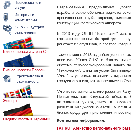
Производство и
Разработанные предприятием углеп
услуги
параболические оболочки радиотелескоп
Интервью и
прецизионные трубы каркаса, силовы
комментарии
конструкции космического аппарата.
Кино и индустрия
развлечений
В 2013 году ОНПП "Технология" изгот
каркасов солнечных батарей для 11 спу
работает 27 спутников, в составе котор
Бизнес-новости стран СНГ
Также в конце 2013 года был успешно о
носителя "Союз 2.1В" с блоком вывед
система терморегулирования нового п
Бизнес-новости Европы
"Технология". Этим запуском был вывед
"Аист" с углепластиковыми ультралег
Строительство и
корпуса спутника, изготовленными в Обн
недвижимость
"Агентство регионального развития Калу
Правительством Калужской области. 
Экспорт
автономным учреждением и работает
развития Калужской области. Миссия 
бизнес-среды для привлечения инвестиц
Недвижимость в Германии
Контактная информация:
ГАУ КО "Агентство регионального разв