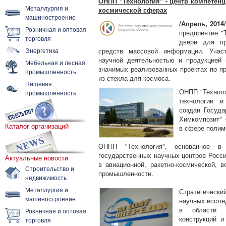
ОНПП "Технология" - центр компетен
Металлургия и
космической сферах
машиностроение
/Апрель, 2014
Розничная и оптовая
предприятие "
торговля
двери для пр
Энергетика
средств массовой информации. Участ
научной деятельностью и продукцией 
Мебельная и лесная
значимых реализованных проектах по п
промышленность
из стекла для космоса.
Пищевая
ОНПП "Техноло
промышленность
технологии и
создан Госуда
Химкомпозит" 
Каталог организаций
в сфере полим
ОНПП "Технология", основанное в
государственных научных центров Росс
Актуальные новости
в авиационной, ракетно-космической, в
Строительство и
промышленности.
недвижимость
Металлургия и
Стратегически
машиностроение
научных иссле
в области с
Розничная и оптовая
конструкций и
торговля