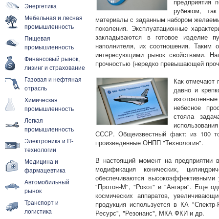
предприятия 
Энергетика
рубежом, так
Мебельная и лесная
материалы с заданным набором желаемы
промышленность
поколения. Эксплуатационные характер
закладываются в готовое изделие п
Пищевая
наполнителя, их соотношения. Таким 
промышленность
интересующими рынок свойствами. Нап
Финансовый рынок,
прочностью (нередко превышающей прочн
лизинг и страхование
Газовая и нефтяная
Как отмечают 
отрасль
давно и крепк
изготовленны
Химическая
небесное про
промышленность
стояла задач
Легкая
использовани
промышленность
СССР. Общеизвестный факт: из 100 т
Электроника и IT-
произведенные ОНПП "Технология".
технологии
В настоящий момент на предприятии в
Медицина и
модификация конических, цилиндри
фармацевтика
обеспечиваются высокоэффективными у
Автомобильный
"Протон-М", "Рокот" и "Ангара". Еще о
рынок
космических аппаратов, увеличивающ
Транспорт и
продукция используется в КА "Спектр-Р
логистика
Ресурс", "Резонанс", МКА ФКИ и др.