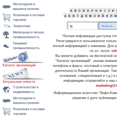
Металлургия и
машиностроение
A
B
C
D
E
F
G
H
I
J
K
Розничная и оптовая
А
Б
В
Г
Д
Е
Ж
З
И
Й
К
Л
М
торговля
Энергетика
Мебельная и лесная
Полная информация доступна тол
промышленность
Регистрируются пользователи только
Пищевая
полной информацией о компании. Для р
промышленность
по эл. почте:
inf
Вы можете добавить на бесплатной о
"Каталог организаций", указав назван
Каталог организаций
телефона и факса, почтовый и электрон
деятельности Вашей организации. Так
основания, специализация и т.д.) 
информацию отправляйте в наш о
Актуальные новости
marketing@i
Строительство и
недвижимость
Информационное агентство "Инфо-Комм
решение о дате публикации 
Металлургия и
машиностроение
Розничная и оптовая
торговля