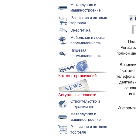
Металлургия и
машиностроение
Розничная и оптовая
А
торговля
Энергетика
Мебельная и лесная
Пол
промышленность
Регистр
Пищевая
полной ин
промышленность
Вы может
"Каталог
Каталог организаций
телефона 
деятельн
основ
инф
Актуальные новости
Строительство и
недвижимость
Информац
Металлургия и
машиностроение
Розничная и оптовая
торговля