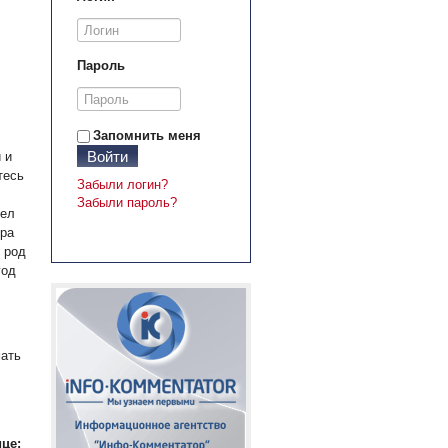
Пароль
Запомнить меня
Войти
 и
тесь
Забыли логин?
Забыли пароль?
дел
ера
 род
год
мать
це: