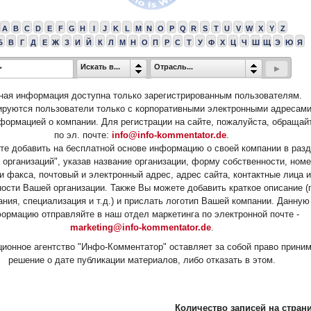
A
B
C
D
E
F
G
H
I
J
K
L
M
N
O
P
Q
R
S
T
U
V
W
X
Y
Z
Б
В
Г
Д
Е
Ж
З
И
Й
К
Л
М
Н
О
П
Р
С
Т
У
Ф
Х
Ц
Ч
Ш
Щ
Э
Ю
Я
Искать в...
Отрасль...
ная информация доступна только зарегистрированным пользователям.
ируются пользователи только с корпоративными электронными адресами
формацией о компании. Для регистрации на сайте, пожалуйста, обращай
по эл. почте:
info@info-kommentator.de
.
е добавить на бесплатной основе информацию о своей компании в раз
 организаций", указав название организации, форму собственности, ном
и факса, почтовый и электронный адрес, адрес сайта, контактные лица и
ости Вашей организации. Также Вы можете добавить краткое описание (
ания, специализация и т.д.) и прислать логотип Вашей компании. Данную
ормацию отправляйте в наш отдел маркетинга по электронной почте -
marketing@info-kommentator.de
.
ионное агентство "Инфо-Комментатор" оставляет за собой право прини
решение о дате публикации материалов, либо отказать в этом.
Количество записей на страни