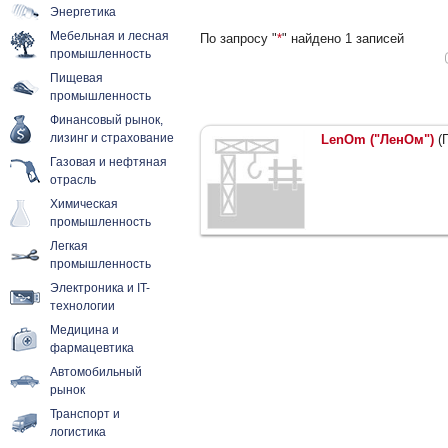
Энергетика
Мебельная и лесная
По запросу "
*
" найдено 1 записей
промышленность
Пищевая
промышленность
Финансовый рынок,
лизинг и страхование
LenOm ("ЛенОм")
(П
Газовая и нефтяная
отрасль
Химическая
промышленность
Легкая
промышленность
Электроника и IT-
технологии
Медицина и
фармацевтика
Автомобильный
рынок
Транспорт и
логистика