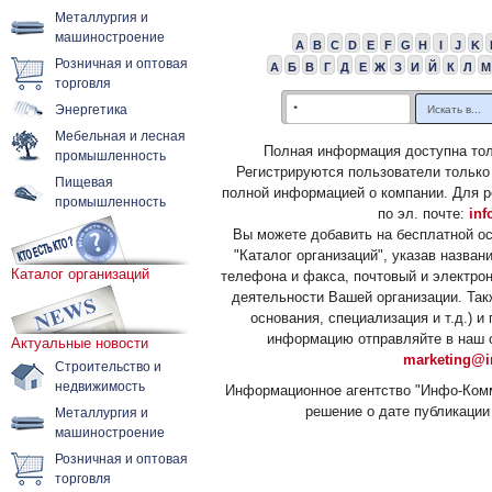
Металлургия и
машиностроение
A
B
C
D
E
F
G
H
I
J
K
Розничная и оптовая
А
Б
В
Г
Д
Е
Ж
З
И
Й
К
Л
М
торговля
Энергетика
Мебельная и лесная
Полная информация доступна тол
промышленность
Регистрируются пользователи только
Пищевая
полной информацией о компании. Для р
промышленность
по эл. почте:
inf
Вы можете добавить на бесплатной о
"Каталог организаций", указав назван
Каталог организаций
телефона и факса, почтовый и электрон
деятельности Вашей организации. Так
основания, специализация и т.д.) 
информацию отправляйте в наш о
Актуальные новости
marketing@i
Строительство и
недвижимость
Информационное агентство "Инфо-Комм
решение о дате публикации 
Металлургия и
машиностроение
Розничная и оптовая
торговля