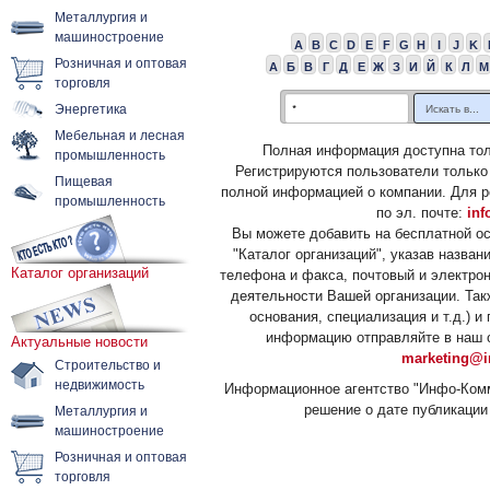
Металлургия и
машиностроение
A
B
C
D
E
F
G
H
I
J
K
Розничная и оптовая
А
Б
В
Г
Д
Е
Ж
З
И
Й
К
Л
М
торговля
Энергетика
Мебельная и лесная
Полная информация доступна тол
промышленность
Регистрируются пользователи только
Пищевая
полной информацией о компании. Для р
промышленность
по эл. почте:
inf
Вы можете добавить на бесплатной о
"Каталог организаций", указав назван
Каталог организаций
телефона и факса, почтовый и электрон
деятельности Вашей организации. Так
основания, специализация и т.д.) 
информацию отправляйте в наш о
Актуальные новости
marketing@i
Строительство и
недвижимость
Информационное агентство "Инфо-Комм
решение о дате публикации 
Металлургия и
машиностроение
Розничная и оптовая
торговля