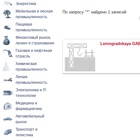
Энергетика
Мебельная и лесная
По запросу "
*
" найдено 1 записей
промышленность
Пищевая
промышленность
Финансовый рынок,
лизинг и страхование
Leningradskaya GA
Газовая и нефтяная
отрасль
Химическая
промышленность
Легкая
промышленность
Электроника и IT-
технологии
Медицина и
фармацевтика
Автомобильный
рынок
Транспорт и
логистика