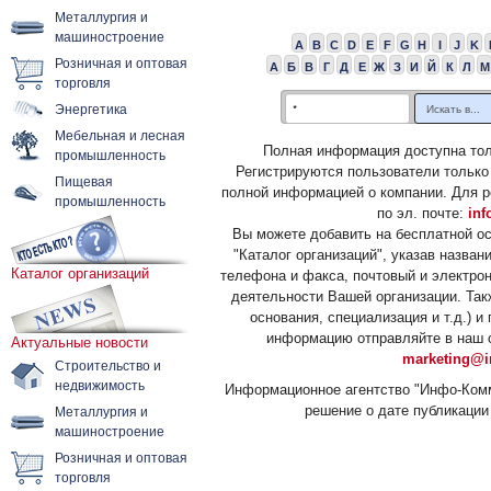
Металлургия и
машиностроение
A
B
C
D
E
F
G
H
I
J
K
Розничная и оптовая
А
Б
В
Г
Д
Е
Ж
З
И
Й
К
Л
М
торговля
Энергетика
Мебельная и лесная
Полная информация доступна тол
промышленность
Регистрируются пользователи только
Пищевая
полной информацией о компании. Для р
промышленность
по эл. почте:
inf
Вы можете добавить на бесплатной о
"Каталог организаций", указав назван
Каталог организаций
телефона и факса, почтовый и электрон
деятельности Вашей организации. Так
основания, специализация и т.д.) 
информацию отправляйте в наш о
Актуальные новости
marketing@i
Строительство и
недвижимость
Информационное агентство "Инфо-Комм
решение о дате публикации 
Металлургия и
машиностроение
Розничная и оптовая
торговля