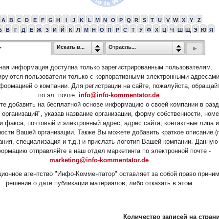
A
B
C
D
E
F
G
H
I
J
K
L
M
N
O
P
Q
R
S
T
U
V
W
X
Y
Z
Б
В
Г
Д
Е
Ж
З
И
Й
К
Л
М
Н
О
П
Р
С
Т
У
Ф
Х
Ц
Ч
Ш
Щ
Э
Ю
Я
Искать в...
Отрасль...
ная информация доступна только зарегистрированным пользователям.
ируются пользователи только с корпоративными электронными адресами
формацией о компании. Для регистрации на сайте, пожалуйста, обращай
по эл. почте:
info@info-kommentator.de
.
е добавить на бесплатной основе информацию о своей компании в раз
 организаций", указав название организации, форму собственности, ном
и факса, почтовый и электронный адрес, адрес сайта, контактные лица и
ости Вашей организации. Также Вы можете добавить краткое описание (
ания, специализация и т.д.) и прислать логотип Вашей компании. Данную
ормацию отправляйте в наш отдел маркетинга по электронной почте -
marketing@info-kommentator.de
.
ионное агентство "Инфо-Комментатор" оставляет за собой право прини
решение о дате публикации материалов, либо отказать в этом.
Количество записей на страни