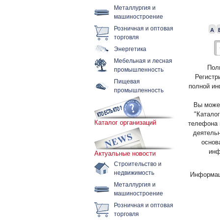
Металлургия и
машиностроение
Розничная и оптовая
А
торговля
Энергетика
Мебельная и лесная
Пол
промышленность
Регистр
Пищевая
полной ин
промышленность
Вы может
"Каталог
Каталог организаций
телефона 
деятельн
основ
инф
Актуальные новости
Строительство и
недвижимость
Информац
Металлургия и
машиностроение
Розничная и оптовая
торговля