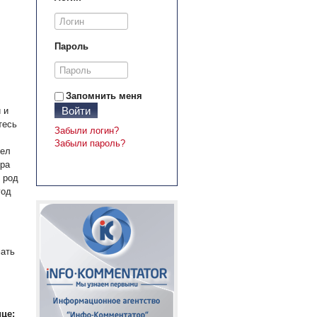
Пароль
Запомнить меня
Войти
 и
тесь
Забыли логин?
Забыли пароль?
дел
ера
 род
год
мать
це: