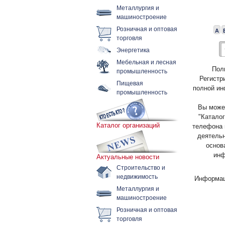
Металлургия и
машиностроение
Розничная и оптовая
А
торговля
Энергетика
Мебельная и лесная
Пол
промышленность
Регистр
Пищевая
полной ин
промышленность
Вы может
"Каталог
Каталог организаций
телефона 
деятельн
основ
инф
Актуальные новости
Строительство и
недвижимость
Информац
Металлургия и
машиностроение
Розничная и оптовая
торговля