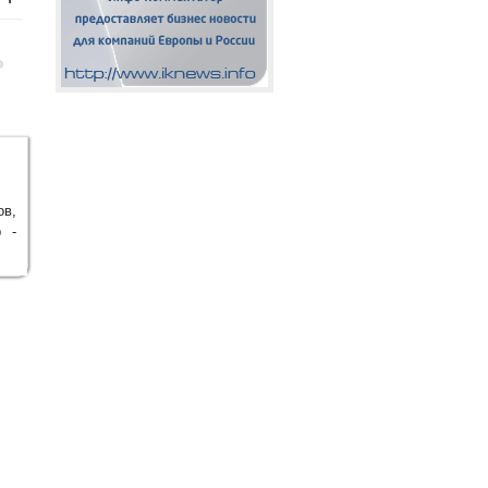
ов,
р -