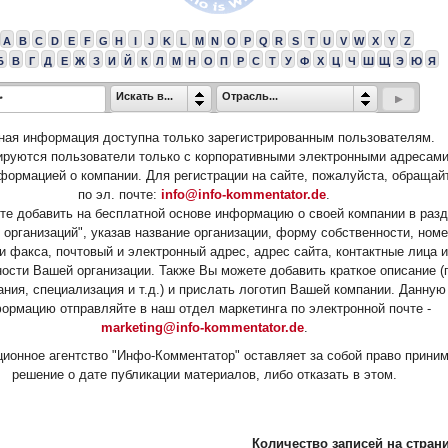
A
B
C
D
E
F
G
H
I
J
K
L
M
N
O
P
Q
R
S
T
U
V
W
X
Y
Z
Б
В
Г
Д
Е
Ж
З
И
Й
К
Л
М
Н
О
П
Р
С
Т
У
Ф
Х
Ц
Ч
Ш
Щ
Э
Ю
Я
Искать в...
Отрасль...
ная информация доступна только зарегистрированным пользователям.
ируются пользователи только с корпоративными электронными адресами
формацией о компании. Для регистрации на сайте, пожалуйста, обращай
по эл. почте:
info@info-kommentator.de
.
е добавить на бесплатной основе информацию о своей компании в раз
 организаций", указав название организации, форму собственности, ном
и факса, почтовый и электронный адрес, адрес сайта, контактные лица и
ости Вашей организации. Также Вы можете добавить краткое описание (
ания, специализация и т.д.) и прислать логотип Вашей компании. Данную
ормацию отправляйте в наш отдел маркетинга по электронной почте -
marketing@info-kommentator.de
.
ионное агентство "Инфо-Комментатор" оставляет за собой право прини
решение о дате публикации материалов, либо отказать в этом.
Количество записей на страни