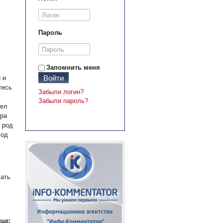
Пароль
Запомнить меня
Войти
 и
тесь
Забыли логин?
Забыли пароль?
дел
ера
 род
год
мать
це: