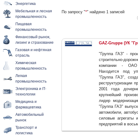
Энергетика
Мебельная и лесная
По запросу "
*
" найдено 1 записей
промышленность
Пищевая
промышленность
Финансовый рынок,
лизинг и страхование
GAZ-Gruppe (УК "Гр
Газовая и нефтяная
"Группа ГАЗ" - про
отрасль
строительно-дорож
Химическая
компании - ОАО "
промышленность
Находится под у
Легкая
"Группа ГАЗ", созд
промышленность
реструктуризации п
Электроника и IT-
2001 года дочерн
технологии
крупнейший произв
лидер модернизаци
Медицина и
"Группа ГАЗ" выпус
фармацевтика
автомобили, автобу
Автомобильный
силовые агрегаты 
рынок
предприятий в восьм
Транспорт и
логистика