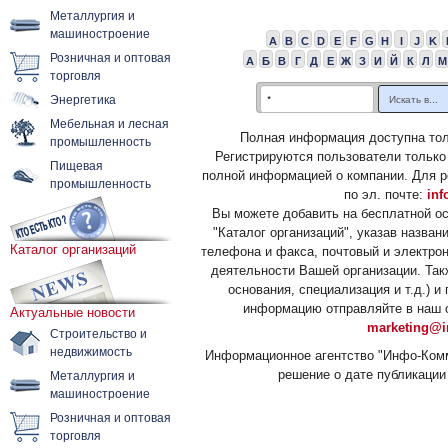
Металлургия и
машиностроение
A
B
C
D
E
F
G
H
I
J
K
Розничная и оптовая
А
Б
В
Г
Д
Е
Ж
З
И
Й
К
Л
М
торговля
Энергетика
Мебельная и лесная
Полная информация доступна тол
промышленность
Регистрируются пользователи только
Пищевая
полной информацией о компании. Для р
промышленность
по эл. почте:
inf
Вы можете добавить на бесплатной о
"Каталог организаций", указав назван
Каталог организаций
телефона и факса, почтовый и электрон
деятельности Вашей организации. Так
основания, специализация и т.д.) 
информацию отправляйте в наш о
Актуальные новости
marketing@i
Строительство и
недвижимость
Информационное агентство "Инфо-Комм
решение о дате публикации 
Металлургия и
машиностроение
Розничная и оптовая
торговля