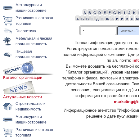
Металлургия и
машиностроение
A
B
C
D
E
F
G
H
I
J
K
Розничная и оптовая
А
Б
В
Г
Д
Е
Ж
З
И
Й
К
Л
М
торговля
Энергетика
Мебельная и лесная
Полная информация доступна тол
промышленность
Регистрируются пользователи только
Пищевая
полной информацией о компании. Для р
промышленность
по эл. почте:
inf
Вы можете добавить на бесплатной о
"Каталог организаций", указав назван
Каталог организаций
телефона и факса, почтовый и электрон
деятельности Вашей организации. Так
основания, специализация и т.д.) 
информацию отправляйте в наш о
Актуальные новости
marketing@i
Строительство и
недвижимость
Информационное агентство "Инфо-Комм
решение о дате публикации 
Металлургия и
машиностроение
Розничная и оптовая
торговля