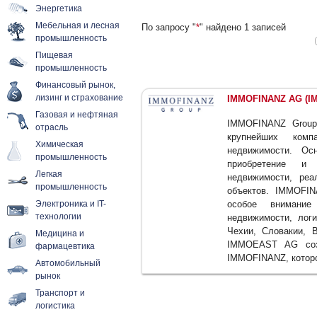
Энергетика
Мебельная и лесная
По запросу "
*
" найдено 1 записей
промышленность
Пищевая
промышленность
Финансовый рынок,
лизинг и страхование
IMMOFINANZ AG (I
Газовая и нефтяная
IMMOFINANZ Group 
отрасль
крупнейших ком
Химическая
недвижимости. Ос
промышленность
приобретение и 
Легкая
недвижимости, реа
промышленность
объектов. IMMOFIN
Электроника и IT-
особое внимание
технологии
недвижимости, логи
Чехии, Словакии, 
Медицина и
IMMOEAST AG созд
фармацевтика
IMMOFINANZ, которо
Автомобильный
рынок
Транспорт и
логистика