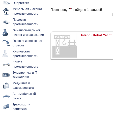
Энергетика
Мебельная и лесная
По запросу "
*
" найдено 1 записей
промышленность
Пищевая
промышленность
Финансовый рынок,
лизинг и страхование
Island Global Yachti
Газовая и нефтяная
отрасль
Химическая
промышленность
Легкая
промышленность
Электроника и IT-
технологии
Медицина и
фармацевтика
Автомобильный
рынок
Транспорт и
логистика