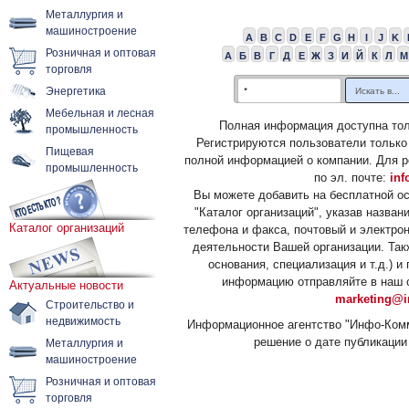
Металлургия и
машиностроение
A
B
C
D
E
F
G
H
I
J
K
Розничная и оптовая
А
Б
В
Г
Д
Е
Ж
З
И
Й
К
Л
М
торговля
Энергетика
Мебельная и лесная
Полная информация доступна тол
промышленность
Регистрируются пользователи только
Пищевая
полной информацией о компании. Для р
промышленность
по эл. почте:
inf
Вы можете добавить на бесплатной о
"Каталог организаций", указав назван
Каталог организаций
телефона и факса, почтовый и электрон
деятельности Вашей организации. Так
основания, специализация и т.д.) 
информацию отправляйте в наш о
Актуальные новости
marketing@i
Строительство и
недвижимость
Информационное агентство "Инфо-Комм
решение о дате публикации 
Металлургия и
машиностроение
Розничная и оптовая
торговля