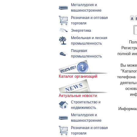
Металлургия и
машиностроение
Розничная и оптовая
А
торговля
Энергетика
Мебельная и лесная
Пол
промышленность
Регистр
Пищевая
полной ин
промышленность
Вы может
"Каталог
Каталог организаций
телефона 
деятельн
основ
инф
Актуальные новости
Строительство и
недвижимость
Информац
Металлургия и
машиностроение
Розничная и оптовая
торговля