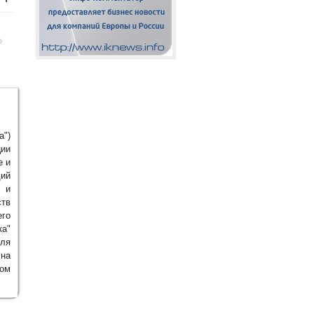
а")
ции
е и
щий
а и
ств
его
ка"
ля
на
ом