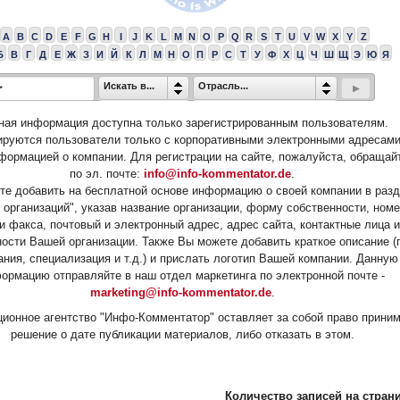
A
B
C
D
E
F
G
H
I
J
K
L
M
N
O
P
Q
R
S
T
U
V
W
X
Y
Z
Б
В
Г
Д
Е
Ж
З
И
Й
К
Л
М
Н
О
П
Р
С
Т
У
Ф
Х
Ц
Ч
Ш
Щ
Э
Ю
Я
Искать в...
Отрасль...
ная информация доступна только зарегистрированным пользователям.
ируются пользователи только с корпоративными электронными адресами
формацией о компании. Для регистрации на сайте, пожалуйста, обращай
по эл. почте:
info@info-kommentator.de
.
е добавить на бесплатной основе информацию о своей компании в раз
 организаций", указав название организации, форму собственности, ном
и факса, почтовый и электронный адрес, адрес сайта, контактные лица и
ости Вашей организации. Также Вы можете добавить краткое описание (
ания, специализация и т.д.) и прислать логотип Вашей компании. Данную
ормацию отправляйте в наш отдел маркетинга по электронной почте -
marketing@info-kommentator.de
.
ионное агентство "Инфо-Комментатор" оставляет за собой право прини
решение о дате публикации материалов, либо отказать в этом.
Количество записей на страни