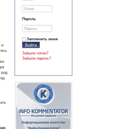
Пароль
Запомнить меня
Войти
 и
тесь
Забыли логин?
Забыли пароль?
дел
ера
 род
год
мать
це: