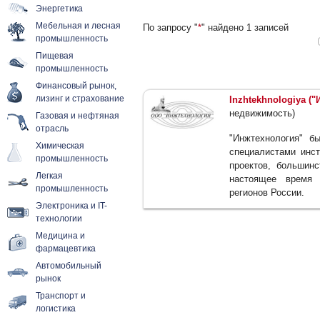
Энергетика
Мебельная и лесная
По запросу "
*
" найдено 1 записей
промышленность
Пищевая
промышленность
Финансовый рынок,
лизинг и страхование
Inzhtekhnologiya (
недвижимость)
Газовая и нефтяная
отрасль
"Инжтехнология" б
Химическая
специалистами инс
промышленность
проектов, большин
Легкая
настоящее время 
промышленность
регионов России.
Электроника и IT-
технологии
Медицина и
фармацевтика
Автомобильный
рынок
Транспорт и
логистика