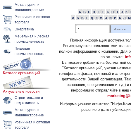
Металлургия и
машиностроение
A
B
C
D
E
F
G
H
I
J
K
Розничная и оптовая
А
Б
В
Г
Д
Е
Ж
З
И
Й
К
Л
М
торговля
Энергетика
Мебельная и лесная
Полная информация доступна тол
промышленность
Регистрируются пользователи только
Пищевая
полной информацией о компании. Для р
промышленность
по эл. почте:
inf
Вы можете добавить на бесплатной о
"Каталог организаций", указав назван
Каталог организаций
телефона и факса, почтовый и электрон
деятельности Вашей организации. Так
основания, специализация и т.д.) 
информацию отправляйте в наш о
Актуальные новости
marketing@i
Строительство и
недвижимость
Информационное агентство "Инфо-Комм
решение о дате публикации 
Металлургия и
машиностроение
Розничная и оптовая
торговля