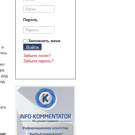
Пароль
Запомнить меня
Войти
 и
тесь
Забыли логин?
Забыли пароль?
дел
ера
 род
год
мать
це: