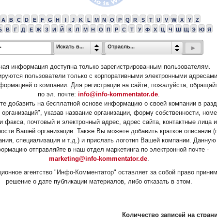
A
B
C
D
E
F
G
H
I
J
K
L
M
N
O
P
Q
R
S
T
U
V
W
X
Y
Z
Б
В
Г
Д
Е
Ж
З
И
Й
К
Л
М
Н
О
П
Р
С
Т
У
Ф
Х
Ц
Ч
Ш
Щ
Э
Ю
Я
Искать в...
Отрасль...
ная информация доступна только зарегистрированным пользователям.
ируются пользователи только с корпоративными электронными адресами
формацией о компании. Для регистрации на сайте, пожалуйста, обращай
по эл. почте:
info@info-kommentator.de
.
е добавить на бесплатной основе информацию о своей компании в раз
 организаций", указав название организации, форму собственности, ном
и факса, почтовый и электронный адрес, адрес сайта, контактные лица и
ости Вашей организации. Также Вы можете добавить краткое описание (
ания, специализация и т.д.) и прислать логотип Вашей компании. Данную
ормацию отправляйте в наш отдел маркетинга по электронной почте -
marketing@info-kommentator.de
.
ионное агентство "Инфо-Комментатор" оставляет за собой право прини
решение о дате публикации материалов, либо отказать в этом.
Количество записей на страни