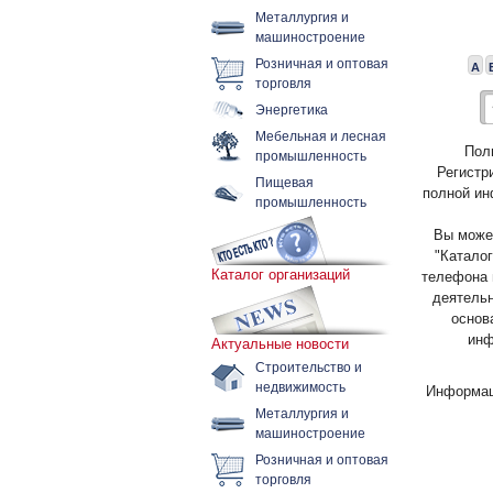
Металлургия и
машиностроение
Розничная и оптовая
А
торговля
Энергетика
Мебельная и лесная
Пол
промышленность
Регистр
Пищевая
полной ин
промышленность
Вы может
"Каталог
Каталог организаций
телефона 
деятельн
основ
инф
Актуальные новости
Строительство и
недвижимость
Информац
Металлургия и
машиностроение
Розничная и оптовая
торговля