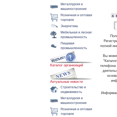
Металлургия и
машиностроение
Розничная и оптовая
А
торговля
Энергетика
Мебельная и лесная
Пол
промышленность
Регистр
Пищевая
полной ин
промышленность
Вы может
"Каталог
Каталог организаций
телефона 
деятельн
основ
инф
Актуальные новости
Строительство и
недвижимость
Информац
Металлургия и
машиностроение
Розничная и оптовая
торговля