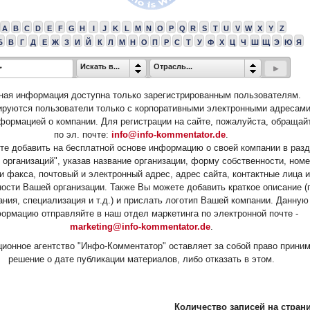
A
B
C
D
E
F
G
H
I
J
K
L
M
N
O
P
Q
R
S
T
U
V
W
X
Y
Z
Б
В
Г
Д
Е
Ж
З
И
Й
К
Л
М
Н
О
П
Р
С
Т
У
Ф
Х
Ц
Ч
Ш
Щ
Э
Ю
Я
Искать в...
Отрасль...
ная информация доступна только зарегистрированным пользователям.
ируются пользователи только с корпоративными электронными адресами
формацией о компании. Для регистрации на сайте, пожалуйста, обращай
по эл. почте:
info@info-kommentator.de
.
е добавить на бесплатной основе информацию о своей компании в раз
 организаций", указав название организации, форму собственности, ном
и факса, почтовый и электронный адрес, адрес сайта, контактные лица и
ости Вашей организации. Также Вы можете добавить краткое описание (
ания, специализация и т.д.) и прислать логотип Вашей компании. Данную
ормацию отправляйте в наш отдел маркетинга по электронной почте -
marketing@info-kommentator.de
.
ионное агентство "Инфо-Комментатор" оставляет за собой право прини
решение о дате публикации материалов, либо отказать в этом.
Количество записей на страни