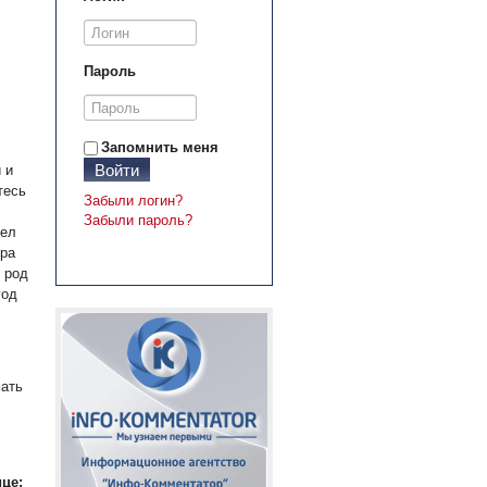
Пароль
Запомнить меня
Войти
 и
тесь
Забыли логин?
Забыли пароль?
дел
ера
 род
год
мать
це: