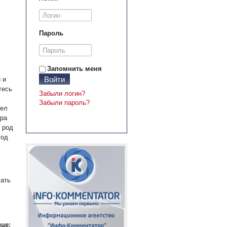
Пароль
Запомнить меня
Войти
 и
тесь
Забыли логин?
Забыли пароль?
дел
ера
 род
год
мать
це: