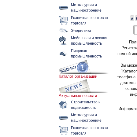
Металлургия и
машиностроение
Розничная и оптовая
А
торговля
Энергетика
Мебельная и лесная
Пол
промышленность
Регистр
Пищевая
полной ин
промышленность
Вы может
"Каталог
Каталог организаций
телефона 
деятельн
основ
инф
Актуальные новости
Строительство и
недвижимость
Информац
Металлургия и
машиностроение
Розничная и оптовая
торговля