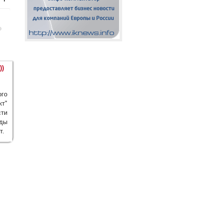
))
ого
кт"
ти
иды
т.