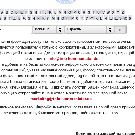
A
B
C
D
E
F
G
H
I
J
K
L
M
N
O
P
Q
R
S
T
U
V
W
X
Y
Z
Б
В
Г
Д
Е
Ж
З
И
Й
К
Л
М
Н
О
П
Р
С
Т
У
Ф
Х
Ц
Ч
Ш
Щ
Э
Ю
Я
Искать в...
Отрасль...
ная информация доступна только зарегистрированным пользователям.
ируются пользователи только с корпоративными электронными адресами
формацией о компании. Для регистрации на сайте, пожалуйста, обращай
по эл. почте:
info@info-kommentator.de
.
е добавить на бесплатной основе информацию о своей компании в раз
 организаций", указав название организации, форму собственности, ном
и факса, почтовый и электронный адрес, адрес сайта, контактные лица и
ости Вашей организации. Также Вы можете добавить краткое описание (
ания, специализация и т.д.) и прислать логотип Вашей компании. Данную
ормацию отправляйте в наш отдел маркетинга по электронной почте -
marketing@info-kommentator.de
.
ионное агентство "Инфо-Комментатор" оставляет за собой право прини
решение о дате публикации материалов, либо отказать в этом.
Количество записей на страни