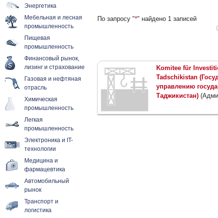
Энергетика
Мебельная и лесная
По запросу "
*
" найдено 1 записей
промышленность
Пищевая
промышленность
Финансовый рынок,
лизинг и страхование
Komitee für Investi
Tadschikistan (Гос
Газовая и нефтяная
управлению госуд
отрасль
Таджикистан)
(Адми
Химическая
промышленность
Легкая
промышленность
Электроника и IT-
технологии
Медицина и
фармацевтика
Автомобильный
рынок
Транспорт и
логистика