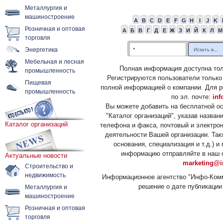
Металлургия и
машиностроение
A
B
C
D
E
F
G
H
I
J
K
Розничная и оптовая
А
Б
В
Г
Д
Е
Ж
З
И
Й
К
Л
М
торговля
Энергетика
Мебельная и лесная
Полная информация доступна тол
промышленность
Регистрируются пользователи только
Пищевая
полной информацией о компании. Для р
промышленность
по эл. почте:
inf
Вы можете добавить на бесплатной о
"Каталог организаций", указав назван
Каталог организаций
телефона и факса, почтовый и электрон
деятельности Вашей организации. Так
основания, специализация и т.д.) 
информацию отправляйте в наш о
Актуальные новости
marketing@i
Строительство и
недвижимость
Информационное агентство "Инфо-Комм
решение о дате публикации 
Металлургия и
машиностроение
Розничная и оптовая
торговля