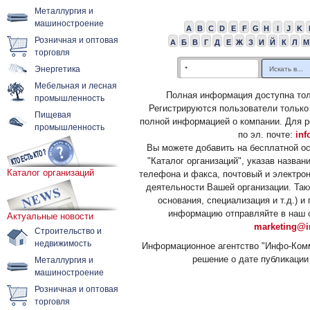
Металлургия и
машиностроение
A
B
C
D
E
F
G
H
I
J
K
Розничная и оптовая
А
Б
В
Г
Д
Е
Ж
З
И
Й
К
Л
М
торговля
Энергетика
Мебельная и лесная
Полная информация доступна тол
промышленность
Регистрируются пользователи только
Пищевая
полной информацией о компании. Для р
промышленность
по эл. почте:
inf
Вы можете добавить на бесплатной о
"Каталог организаций", указав назван
Каталог организаций
телефона и факса, почтовый и электрон
деятельности Вашей организации. Так
основания, специализация и т.д.) 
информацию отправляйте в наш о
Актуальные новости
marketing@i
Строительство и
недвижимость
Информационное агентство "Инфо-Комм
решение о дате публикации 
Металлургия и
машиностроение
Розничная и оптовая
торговля