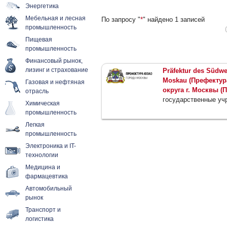
Энергетика
Мебельная и лесная
По запросу "
*
" найдено 1 записей
промышленность
Пищевая
промышленность
Финансовый рынок,
лизинг и страхование
Präfektur des Südwe
Moskau (Префектур
Газовая и нефтяная
округа г. Москвы 
отрасль
государственные уч
Химическая
промышленность
Легкая
промышленность
Электроника и IT-
технологии
Медицина и
фармацевтика
Автомобильный
рынок
Транспорт и
логистика