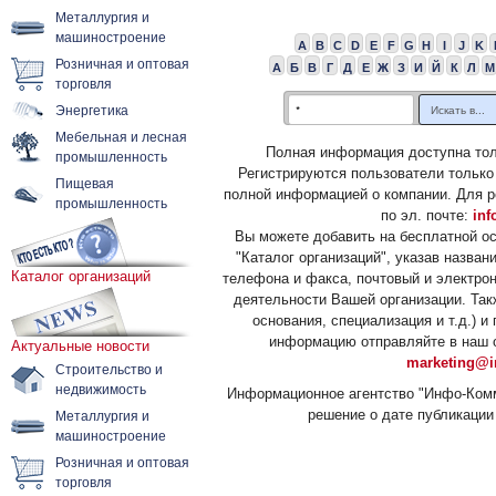
Металлургия и
машиностроение
A
B
C
D
E
F
G
H
I
J
K
Розничная и оптовая
А
Б
В
Г
Д
Е
Ж
З
И
Й
К
Л
М
торговля
Энергетика
Мебельная и лесная
Полная информация доступна тол
промышленность
Регистрируются пользователи только
Пищевая
полной информацией о компании. Для р
промышленность
по эл. почте:
inf
Вы можете добавить на бесплатной о
"Каталог организаций", указав назван
Каталог организаций
телефона и факса, почтовый и электрон
деятельности Вашей организации. Так
основания, специализация и т.д.) 
информацию отправляйте в наш о
Актуальные новости
marketing@i
Строительство и
недвижимость
Информационное агентство "Инфо-Комм
решение о дате публикации 
Металлургия и
машиностроение
Розничная и оптовая
торговля