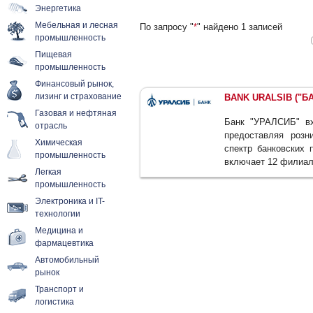
Энергетика
Мебельная и лесная
По запросу "
*
" найдено 1 записей
промышленность
Пищевая
промышленность
Финансовый рынок,
лизинг и страхование
BANK URALSIB ("Б
Газовая и нефтяная
Банк "УРАЛСИБ" вх
отрасль
предоставляя розн
Химическая
спектр банковских 
промышленность
включает 12 филиало
Легкая
промышленность
Электроника и IT-
технологии
Медицина и
фармацевтика
Автомобильный
рынок
Транспорт и
логистика