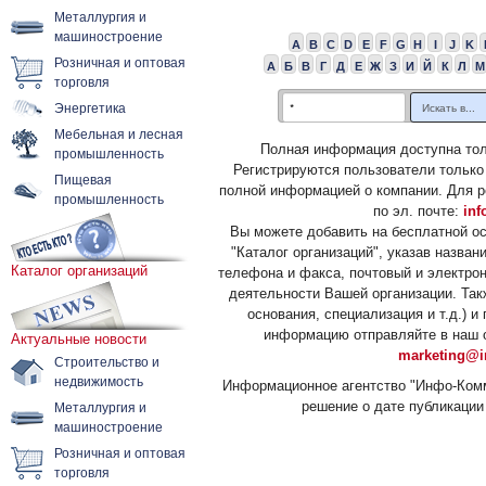
Металлургия и
машиностроение
A
B
C
D
E
F
G
H
I
J
K
Розничная и оптовая
А
Б
В
Г
Д
Е
Ж
З
И
Й
К
Л
М
торговля
Энергетика
Мебельная и лесная
Полная информация доступна тол
промышленность
Регистрируются пользователи только
Пищевая
полной информацией о компании. Для р
промышленность
по эл. почте:
inf
Вы можете добавить на бесплатной о
"Каталог организаций", указав назван
Каталог организаций
телефона и факса, почтовый и электрон
деятельности Вашей организации. Так
основания, специализация и т.д.) 
информацию отправляйте в наш о
Актуальные новости
marketing@i
Строительство и
недвижимость
Информационное агентство "Инфо-Комм
решение о дате публикации 
Металлургия и
машиностроение
Розничная и оптовая
торговля