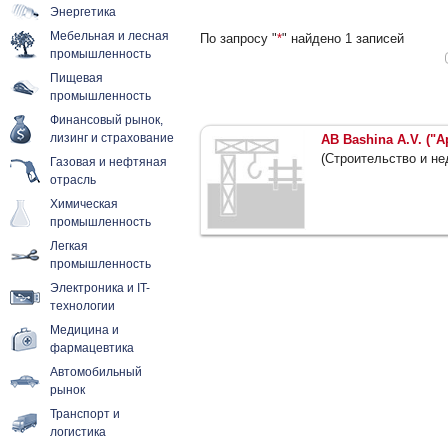
Энергетика
Мебельная и лесная
По запросу "
*
" найдено 1 записей
промышленность
Пищевая
промышленность
Финансовый рынок,
лизинг и страхование
AB Bashina A.V. ("
(Строительство и н
Газовая и нефтяная
отрасль
Химическая
промышленность
Легкая
промышленность
Электроника и IT-
технологии
Медицина и
фармацевтика
Автомобильный
рынок
Транспорт и
логистика