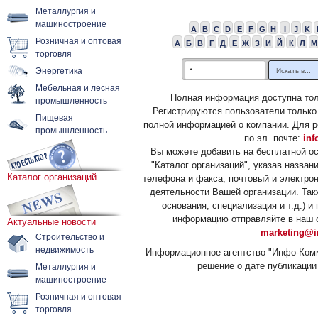
Металлургия и
машиностроение
A
B
C
D
E
F
G
H
I
J
K
Розничная и оптовая
А
Б
В
Г
Д
Е
Ж
З
И
Й
К
Л
М
торговля
Энергетика
Мебельная и лесная
Полная информация доступна тол
промышленность
Регистрируются пользователи только
Пищевая
полной информацией о компании. Для р
промышленность
по эл. почте:
inf
Вы можете добавить на бесплатной о
"Каталог организаций", указав назван
Каталог организаций
телефона и факса, почтовый и электрон
деятельности Вашей организации. Так
основания, специализация и т.д.) 
информацию отправляйте в наш о
Актуальные новости
marketing@i
Строительство и
недвижимость
Информационное агентство "Инфо-Комм
решение о дате публикации 
Металлургия и
машиностроение
Розничная и оптовая
торговля