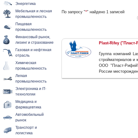
Энергетика
Мебельная и лесная
По запросу "
*
" найдено 1 записей
промышленность
Пищевая
промышленность
Финансовый рынок,
лизинг и страхование
Plast-Rifey ("Пласт
Газовая и нефтяная
Группа компаний La
отрасль
стройматериалов и 
Химическая
ООО "Пласт-Рифей"
промышленность
России месторожден
Легкая
промышленность
Электроника и IT-
технологии
Медицина и
фармацевтика
Автомобильный
рынок
Транспорт и
логистика