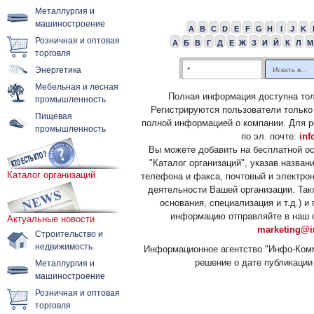
Металлургия и
машиностроение
A
B
C
D
E
F
G
H
I
J
K
Розничная и оптовая
А
Б
В
Г
Д
Е
Ж
З
И
Й
К
Л
М
торговля
Энергетика
Мебельная и лесная
Полная информация доступна тол
промышленность
Регистрируются пользователи только
Пищевая
полной информацией о компании. Для р
промышленность
по эл. почте:
inf
Вы можете добавить на бесплатной о
"Каталог организаций", указав назван
Каталог организаций
телефона и факса, почтовый и электрон
деятельности Вашей организации. Так
основания, специализация и т.д.) 
информацию отправляйте в наш о
Актуальные новости
marketing@i
Строительство и
недвижимость
Информационное агентство "Инфо-Комм
решение о дате публикации 
Металлургия и
машиностроение
Розничная и оптовая
торговля