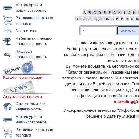
Металлургия и
машиностроение
A
B
C
D
E
F
G
H
I
J
K
Розничная и оптовая
А
Б
В
Г
Д
Е
Ж
З
И
Й
К
Л
М
торговля
Энергетика
Мебельная и лесная
Полная информация доступна тол
промышленность
Регистрируются пользователи только
Пищевая
полной информацией о компании. Для р
промышленность
по эл. почте:
inf
Вы можете добавить на бесплатной о
"Каталог организаций", указав назван
Каталог организаций
телефона и факса, почтовый и электрон
деятельности Вашей организации. Так
основания, специализация и т.д.) 
информацию отправляйте в наш о
Актуальные новости
marketing@i
Строительство и
недвижимость
Информационное агентство "Инфо-Комм
решение о дате публикации 
Металлургия и
машиностроение
Розничная и оптовая
торговля