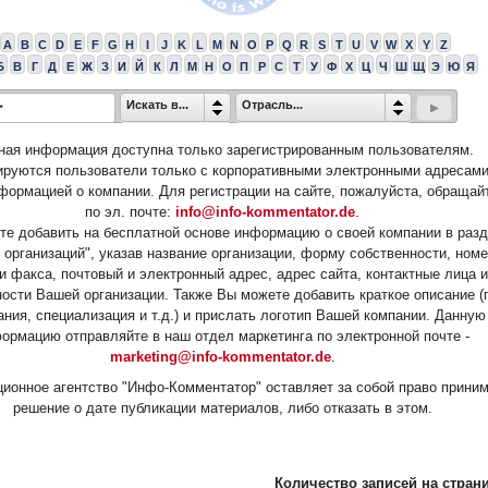
A
B
C
D
E
F
G
H
I
J
K
L
M
N
O
P
Q
R
S
T
U
V
W
X
Y
Z
Б
В
Г
Д
Е
Ж
З
И
Й
К
Л
М
Н
О
П
Р
С
Т
У
Ф
Х
Ц
Ч
Ш
Щ
Э
Ю
Я
Искать в...
Отрасль...
ная информация доступна только зарегистрированным пользователям.
ируются пользователи только с корпоративными электронными адресами
формацией о компании. Для регистрации на сайте, пожалуйста, обращай
по эл. почте:
info@info-kommentator.de
.
е добавить на бесплатной основе информацию о своей компании в раз
 организаций", указав название организации, форму собственности, ном
и факса, почтовый и электронный адрес, адрес сайта, контактные лица и
ости Вашей организации. Также Вы можете добавить краткое описание (
ания, специализация и т.д.) и прислать логотип Вашей компании. Данную
ормацию отправляйте в наш отдел маркетинга по электронной почте -
marketing@info-kommentator.de
.
ионное агентство "Инфо-Комментатор" оставляет за собой право прини
решение о дате публикации материалов, либо отказать в этом.
Количество записей на страни