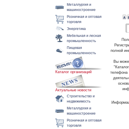
Металлургия и
машиностроение
Розничная и оптовая
А
торговля
Энергетика
Мебельная и лесная
Пол
промышленность
Регистр
Пищевая
полной ин
промышленность
Вы может
"Каталог
Каталог организаций
телефона 
деятельн
основ
инф
Актуальные новости
Строительство и
недвижимость
Информац
Металлургия и
машиностроение
Розничная и оптовая
торговля