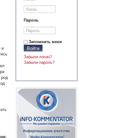
Пароль
Запомнить меня
Войти
 и
тесь
Забыли логин?
Забыли пароль?
дел
ера
 род
год
мать
це: