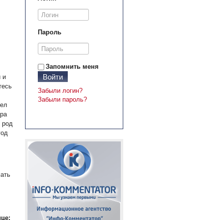
Пароль
Запомнить меня
Войти
 и
тесь
Забыли логин?
Забыли пароль?
дел
ера
 род
год
мать
це: