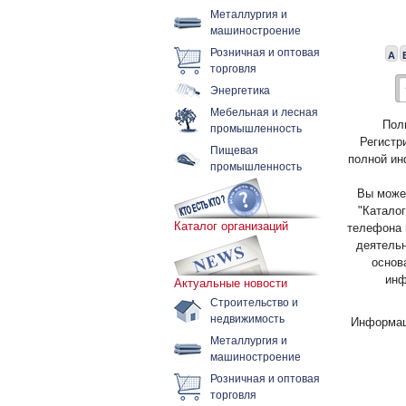
Металлургия и
машиностроение
Розничная и оптовая
А
торговля
Энергетика
Мебельная и лесная
Пол
промышленность
Регистр
Пищевая
полной ин
промышленность
Вы может
"Каталог
Каталог организаций
телефона 
деятельн
основ
инф
Актуальные новости
Строительство и
недвижимость
Информац
Металлургия и
машиностроение
Розничная и оптовая
торговля