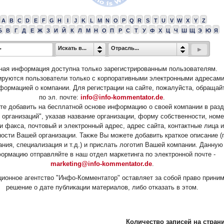
A
B
C
D
E
F
G
H
I
J
K
L
M
N
O
P
Q
R
S
T
U
V
W
X
Y
Z
Б
В
Г
Д
Е
Ж
З
И
Й
К
Л
М
Н
О
П
Р
С
Т
У
Ф
Х
Ц
Ч
Ш
Щ
Э
Ю
Я
Искать в...
Отрасль...
ная информация доступна только зарегистрированным пользователям.
ируются пользователи только с корпоративными электронными адресами
формацией о компании. Для регистрации на сайте, пожалуйста, обращай
по эл. почте:
info@info-kommentator.de
.
е добавить на бесплатной основе информацию о своей компании в раз
 организаций", указав название организации, форму собственности, ном
и факса, почтовый и электронный адрес, адрес сайта, контактные лица и
ости Вашей организации. Также Вы можете добавить краткое описание (
ания, специализация и т.д.) и прислать логотип Вашей компании. Данную
ормацию отправляйте в наш отдел маркетинга по электронной почте -
marketing@info-kommentator.de
.
ионное агентство "Инфо-Комментатор" оставляет за собой право прини
решение о дате публикации материалов, либо отказать в этом.
Количество записей на страни