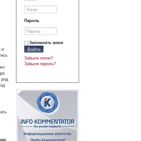
Пароль
Запомнить меня
Войти
 и
тесь
Забыли логин?
Забыли пароль?
дел
ера
 род
год
мать
це: