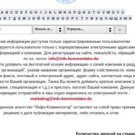
A
B
C
D
E
F
G
H
I
J
K
L
M
N
O
P
Q
R
S
T
U
V
W
X
Y
Z
Б
В
Г
Д
Е
Ж
З
И
Й
К
Л
М
Н
О
П
Р
С
Т
У
Ф
Х
Ц
Ч
Ш
Щ
Э
Ю
Я
Искать в...
Отрасль...
ная информация доступна только зарегистрированным пользователям.
ируются пользователи только с корпоративными электронными адресами
формацией о компании. Для регистрации на сайте, пожалуйста, обращай
по эл. почте:
info@info-kommentator.de
.
е добавить на бесплатной основе информацию о своей компании в раз
 организаций", указав название организации, форму собственности, ном
и факса, почтовый и электронный адрес, адрес сайта, контактные лица и
ости Вашей организации. Также Вы можете добавить краткое описание (
ания, специализация и т.д.) и прислать логотип Вашей компании. Данную
ормацию отправляйте в наш отдел маркетинга по электронной почте -
marketing@info-kommentator.de
.
ионное агентство "Инфо-Комментатор" оставляет за собой право прини
решение о дате публикации материалов, либо отказать в этом.
Количество записей на страни