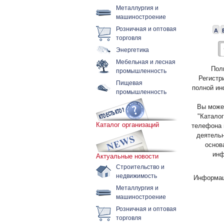
Металлургия и
машиностроение
Розничная и оптовая
А
торговля
Энергетика
Мебельная и лесная
Пол
промышленность
Регистр
Пищевая
полной ин
промышленность
Вы может
"Каталог
Каталог организаций
телефона 
деятельн
основ
инф
Актуальные новости
Строительство и
недвижимость
Информац
Металлургия и
машиностроение
Розничная и оптовая
торговля