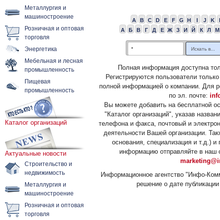
Металлургия и
машиностроение
A
B
C
D
E
F
G
H
I
J
K
Розничная и оптовая
А
Б
В
Г
Д
Е
Ж
З
И
Й
К
Л
М
торговля
Энергетика
Мебельная и лесная
Полная информация доступна тол
промышленность
Регистрируются пользователи только
Пищевая
полной информацией о компании. Для р
промышленность
по эл. почте:
inf
Вы можете добавить на бесплатной о
"Каталог организаций", указав назван
Каталог организаций
телефона и факса, почтовый и электрон
деятельности Вашей организации. Так
основания, специализация и т.д.) 
информацию отправляйте в наш о
Актуальные новости
marketing@i
Строительство и
недвижимость
Информационное агентство "Инфо-Комм
решение о дате публикации 
Металлургия и
машиностроение
Розничная и оптовая
торговля