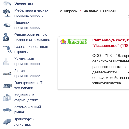
Энергетика
Мебельная и лесная
По запросу "
*
" найдено 1 записей
промышленность
Пищевая
промышленность
Финансовый рынок,
лизинг и страхование
Plemennoye khozyay
"Лазаревское" ("ПХ
Газовая и нефтяная
отрасль
ООО "ПХ "Лазаре
Химическая
сельскохозяйств
промышленность
расположенным в 
Легкая
деятельности
промышленность
сельскохозяйст
Электроника и IT-
животноводства.
технологии
Медицина и
фармацевтика
Автомобильный
рынок
Транспорт и
логистика