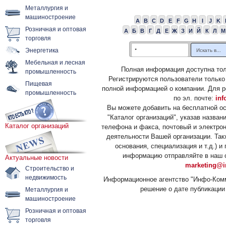
Металлургия и
машиностроение
A
B
C
D
E
F
G
H
I
J
K
Розничная и оптовая
А
Б
В
Г
Д
Е
Ж
З
И
Й
К
Л
М
торговля
Энергетика
Мебельная и лесная
Полная информация доступна тол
промышленность
Регистрируются пользователи только
Пищевая
полной информацией о компании. Для р
промышленность
по эл. почте:
inf
Вы можете добавить на бесплатной о
"Каталог организаций", указав назван
Каталог организаций
телефона и факса, почтовый и электрон
деятельности Вашей организации. Так
основания, специализация и т.д.) 
информацию отправляйте в наш о
Актуальные новости
marketing@i
Строительство и
недвижимость
Информационное агентство "Инфо-Комм
решение о дате публикации 
Металлургия и
машиностроение
Розничная и оптовая
торговля