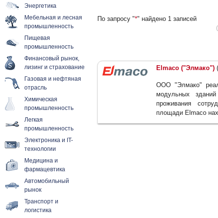
Энергетика
Мебельная и лесная
По запросу "
*
" найдено 1 записей
промышленность
Пищевая
промышленность
Финансовый рынок,
лизинг и страхование
Elmaco ("Элмако")
(
Газовая и нефтяная
ООО "Элмако" реал
отрасль
модульных зданий
Химическая
проживания сотруд
промышленность
площади Elmaco нахо
Легкая
промышленность
Электроника и IT-
технологии
Медицина и
фармацевтика
Автомобильный
рынок
Транспорт и
логистика