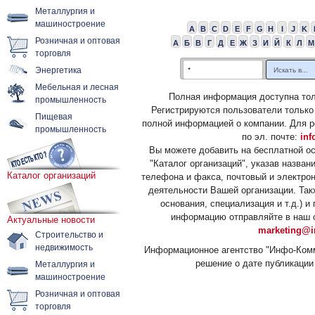
Металлургия и
машиностроение
A
B
C
D
E
F
G
H
I
J
K
Розничная и оптовая
А
Б
В
Г
Д
Е
Ж
З
И
Й
К
Л
М
торговля
Энергетика
Мебельная и лесная
Полная информация доступна тол
промышленность
Регистрируются пользователи только
Пищевая
полной информацией о компании. Для р
промышленность
по эл. почте:
inf
Вы можете добавить на бесплатной о
"Каталог организаций", указав назван
Каталог организаций
телефона и факса, почтовый и электрон
деятельности Вашей организации. Так
основания, специализация и т.д.) 
информацию отправляйте в наш о
Актуальные новости
marketing@i
Строительство и
недвижимость
Информационное агентство "Инфо-Комм
решение о дате публикации 
Металлургия и
машиностроение
Розничная и оптовая
торговля