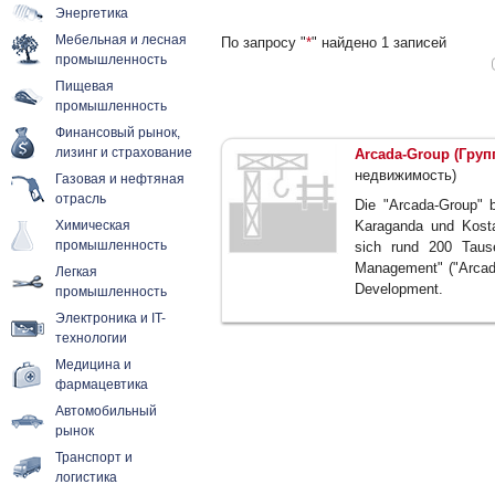
Энергетика
Мебельная и лесная
По запросу "
*
" найдено 1 записей
промышленность
Пищевая
промышленность
Финансовый рынок,
лизинг и страхование
Arcada-Group (Груп
недвижимость)
Газовая и нефтяная
отрасль
Die "Arcada-Group" b
Химическая
Karaganda und Kosta
промышленность
sich rund 200 Taus
Management" ("Arcada
Легкая
Development.
промышленность
Электроника и IT-
технологии
Медицина и
фармацевтика
Автомобильный
рынок
Транспорт и
логистика