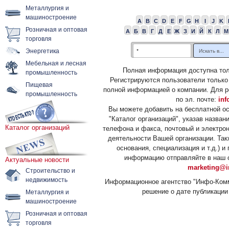
Металлургия и
машиностроение
A
B
C
D
E
F
G
H
I
J
K
Розничная и оптовая
А
Б
В
Г
Д
Е
Ж
З
И
Й
К
Л
М
торговля
Энергетика
Мебельная и лесная
Полная информация доступна тол
промышленность
Регистрируются пользователи только
Пищевая
полной информацией о компании. Для р
промышленность
по эл. почте:
inf
Вы можете добавить на бесплатной о
"Каталог организаций", указав назван
Каталог организаций
телефона и факса, почтовый и электрон
деятельности Вашей организации. Так
основания, специализация и т.д.) 
информацию отправляйте в наш о
Актуальные новости
marketing@i
Строительство и
недвижимость
Информационное агентство "Инфо-Комм
решение о дате публикации 
Металлургия и
машиностроение
Розничная и оптовая
торговля