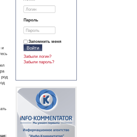
Пароль
Запомнить меня
Войти
 и
тесь
Забыли логин?
Забыли пароль?
дел
ера
 род
год
мать
це: