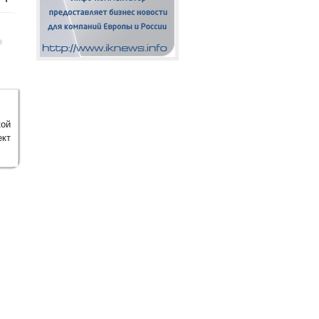
кой
кт