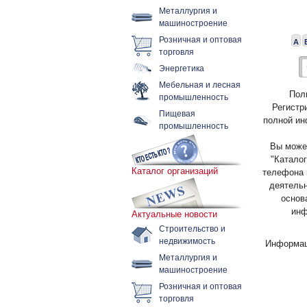
Металлургия и
машиностроение
Розничная и оптовая
А
торговля
Энергетика
Мебельная и лесная
Пол
промышленность
Регистр
Пищевая
полной ин
промышленность
Вы может
"Каталог
Каталог организаций
телефона 
деятельн
основ
инф
Актуальные новости
Строительство и
недвижимость
Информац
Металлургия и
машиностроение
Розничная и оптовая
торговля