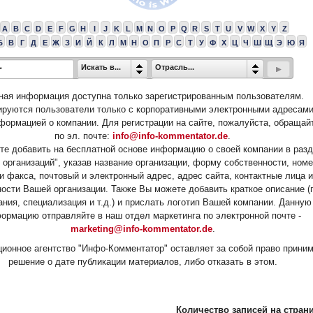
A
B
C
D
E
F
G
H
I
J
K
L
M
N
O
P
Q
R
S
T
U
V
W
X
Y
Z
Б
В
Г
Д
Е
Ж
З
И
Й
К
Л
М
Н
О
П
Р
С
Т
У
Ф
Х
Ц
Ч
Ш
Щ
Э
Ю
Я
Искать в...
Отрасль...
ная информация доступна только зарегистрированным пользователям.
ируются пользователи только с корпоративными электронными адресами
формацией о компании. Для регистрации на сайте, пожалуйста, обращай
по эл. почте:
info@info-kommentator.de
.
е добавить на бесплатной основе информацию о своей компании в раз
 организаций", указав название организации, форму собственности, ном
и факса, почтовый и электронный адрес, адрес сайта, контактные лица и
ости Вашей организации. Также Вы можете добавить краткое описание (
ания, специализация и т.д.) и прислать логотип Вашей компании. Данную
ормацию отправляйте в наш отдел маркетинга по электронной почте -
marketing@info-kommentator.de
.
ионное агентство "Инфо-Комментатор" оставляет за собой право прини
решение о дате публикации материалов, либо отказать в этом.
Количество записей на страни