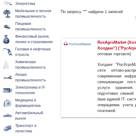
Энергетика
Мебельная и лесная
По запросу "
*
" найдено 1 записей
промышленность
Пищевая
промышленность
Финансовый рынок,
лизинг и страхование
RosAgroMarket (Хол
Холдинг") ("РусАгр
Газовая и нефтяная
оптовая торговля)
отрасль
Химическая
Холдинг "РосАгроМ
промышленность
сети оптово-рас
Легкая
современная инфра
промышленность
связывающая пост
Электроника и IT-
услуги хранения,
технологии
подготовки свежей 
базе единой IT- си
Медицина и
операциями, учета 
фармацевтика
платежей.
Автомобильный
рынок
Транспорт и
логистика