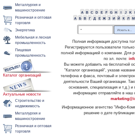
Металлургия и
машиностроение
A
B
C
D
E
F
G
H
I
J
K
Розничная и оптовая
А
Б
В
Г
Д
Е
Ж
З
И
Й
К
Л
М
торговля
Энергетика
Мебельная и лесная
Полная информация доступна тол
промышленность
Регистрируются пользователи только
Пищевая
полной информацией о компании. Для р
промышленность
по эл. почте:
inf
Вы можете добавить на бесплатной о
"Каталог организаций", указав назван
Каталог организаций
телефона и факса, почтовый и электрон
деятельности Вашей организации. Так
основания, специализация и т.д.) 
информацию отправляйте в наш о
Актуальные новости
marketing@i
Строительство и
недвижимость
Информационное агентство "Инфо-Комм
решение о дате публикации 
Металлургия и
машиностроение
Розничная и оптовая
торговля