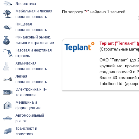
Энергетика
Мебельная и лесная
По запросу "
*
" найдено 1 записей
промышленность
Пищевая
промышленность
Финансовый рынок,
лизинг и страхование
Teplant ("Теплант" 
(Строительные мате
Газовая и нефтяная
отрасль
ОАО "Теплант" (до 
Химическая
крупнейших произв
промышленность
сэндвич-панелей в 
Легкая
более 40 компаний 
промышленность
Tabellion Ltd. (доче
Электроника и IT-
технологии
Медицина и
фармацевтика
Автомобильный
рынок
Транспорт и
логистика