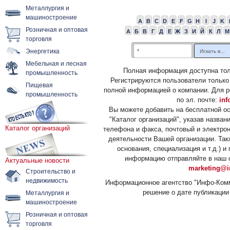
Металлургия и
машиностроение
A
B
C
D
E
F
G
H
I
J
K
Розничная и оптовая
А
Б
В
Г
Д
Е
Ж
З
И
Й
К
Л
М
торговля
Энергетика
Мебельная и лесная
Полная информация доступна тол
промышленность
Регистрируются пользователи только
Пищевая
полной информацией о компании. Для р
промышленность
по эл. почте:
inf
Вы можете добавить на бесплатной о
"Каталог организаций", указав назван
Каталог организаций
телефона и факса, почтовый и электрон
деятельности Вашей организации. Так
основания, специализация и т.д.) 
информацию отправляйте в наш о
Актуальные новости
marketing@i
Строительство и
недвижимость
Информационное агентство "Инфо-Комм
решение о дате публикации 
Металлургия и
машиностроение
Розничная и оптовая
торговля