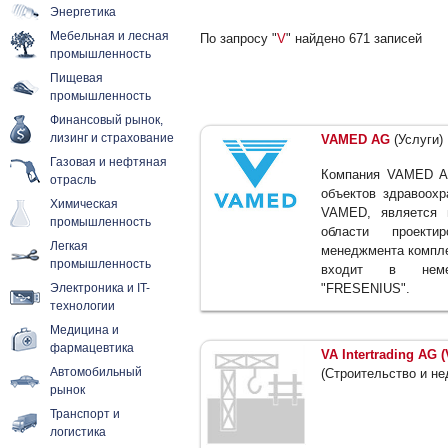
Энергетика
Мебельная и лесная
По запросу "
V
" найдено 671 записей
промышленность
Пищевая
промышленность
Финансовый рынок,
лизинг и страхование
VAMED AG
(Услуги)
Газовая и нефтяная
Компания VAMED AG
отрасль
объектов здравоохр
Химическая
VAMED, является 
промышленность
области проекти
Легкая
менеджмента компл
промышленность
входит в немец
Электроника и IT-
"FRESENIUS".
технологии
Медицина и
фармацевтика
VA Intertrading AG 
Автомобильный
(Строительство и н
рынок
Транспорт и
логистика