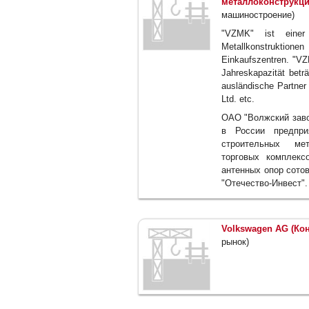
металлоконструкци
машиностроение)
"VZMK" ist einer 
Metallkonstrukti
Einkaufszentren. "VZ
Jahreskapazität betr
ausländische Partne
Ltd. etc.
ОАО "Волжский заво
в России предпри
строительных мет
торговых комплекс
антенных опор сото
"Отечество-Инвест".
Volkswagen AG (Ко
рынок)