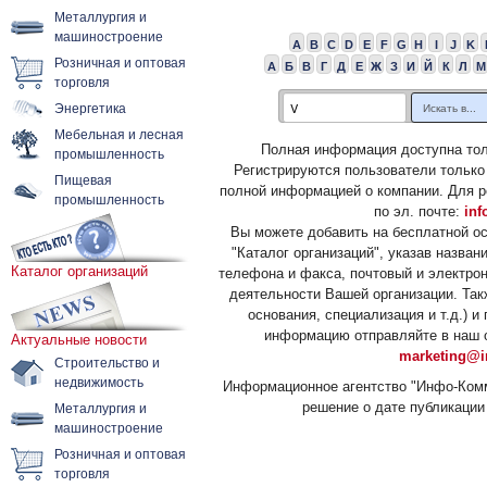
Металлургия и
машиностроение
A
B
C
D
E
F
G
H
I
J
K
Розничная и оптовая
А
Б
В
Г
Д
Е
Ж
З
И
Й
К
Л
М
торговля
Энергетика
Мебельная и лесная
Полная информация доступна тол
промышленность
Регистрируются пользователи только
Пищевая
полной информацией о компании. Для р
промышленность
по эл. почте:
inf
Вы можете добавить на бесплатной о
"Каталог организаций", указав назван
Каталог организаций
телефона и факса, почтовый и электрон
деятельности Вашей организации. Так
основания, специализация и т.д.) 
информацию отправляйте в наш о
Актуальные новости
marketing@i
Строительство и
недвижимость
Информационное агентство "Инфо-Комм
решение о дате публикации 
Металлургия и
машиностроение
Розничная и оптовая
торговля