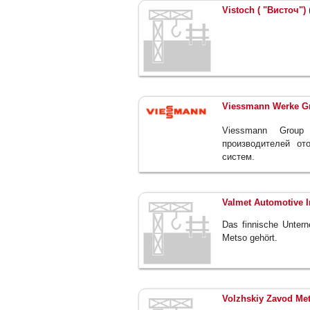
Vistoch ( "Висточ")
Viessmann Werke G
Viessmann Grou
производителей от
систем.
Valmet Automotive I
Das finnische Unter
Metso gehört.
Volzhskiy Zavod Me