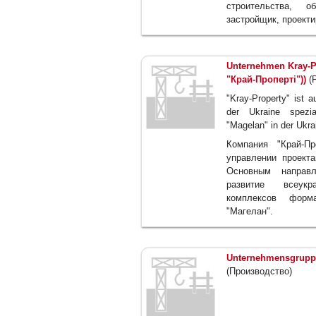
строительства, о
застройщик, проекти
Unternehmen Kray-P
"Край-Пропертi"))
(Р
"Kray-Property" ist 
der Ukraine spezia
"Magelan" in der Ukra
Компания "Край-Пр
управлении проект
Основным направл
развитие всеукр
комплексов форма
"Магелан".
Unternehmensgruppe
(Производство)