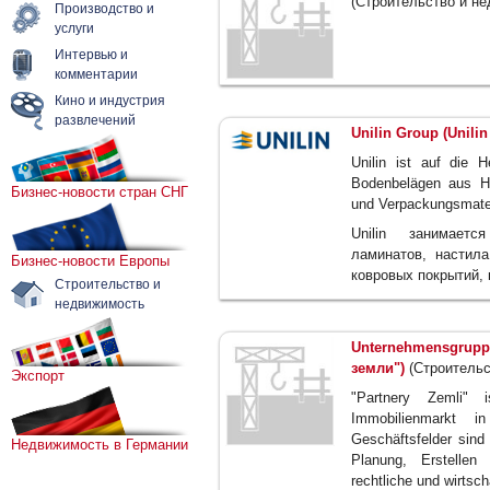
(Строительство и н
Производство и
услуги
Интервью и
комментарии
Кино и индустрия
развлечений
Unilin Group (Unilin
Unilin ist auf die 
Bodenbelägen aus Ho
Бизнес-новости стран СНГ
und Verpackungsmateri
Unilin занимаетс
ламинатов, настила
Бизнес-новости Европы
ковровых покрытий,
Строительство и
недвижимость
Unternehmensgruppe
земли")
(Строительс
Экспорт
"Partnery Zemli"
Immobilienmarkt in
Geschäftsfelder sind
Недвижимость в Германии
Planung, Erstellen
rechtliche und wirtsch