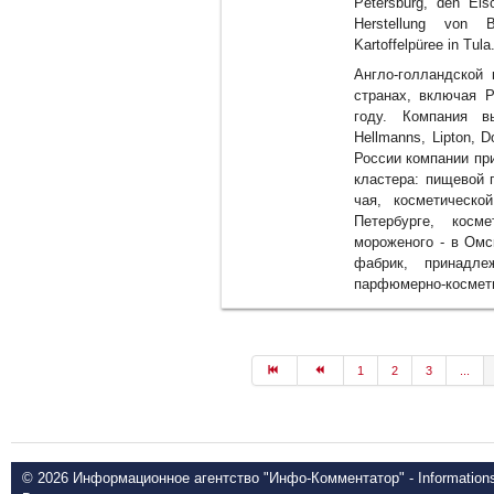
Petersburg, den Eis
Herstellung von B
Kartoffelpüree in Tula
Англо-голландской 
странах, включая 
году. Компания в
Hellmanns, Lipton, D
России компании пр
кластера: пищевой 
чая, косметическо
Петербурге, косм
мороженого - в Омс
фабрик, принадле
парфюмерно-космети
1
2
3
...
© 2026 Информационное агентство "Инфо-Комментатор" - Informationsd