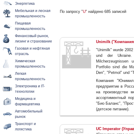
Энергетика
Мебельная и лесная
По запросу "
U
" найдено 685 записей
промышленность
Пищевая
промышленность
Финансовый рынок,
лизинг и страхование
Unimilk ("Компани
Газовая и нефтяная
"Unimilk" wurde 2002 
отрасль
und der Ukraine.
Химическая
Milcherzeugnissen u
промышленность
Portfolio sind die M
Den", "Petmol" und "
Легкая
промышленность
Компания "Юнимил
Электроника и IT-
предприятие в Росс
технологии
на производстве м
ассортиментный по
Медицина и
"Био Баланс", "Прос
фармацевтика
(детское питание).
Автомобильный
рынок
Транспорт и
UC Imperator (Упр
логистика