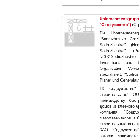
Unternehmensgrupp
"Содружество")
(Ст
Die Unternehmensg
"Sodruzhestvo Graz
Sodruzhestvo" (He
Sodruzhestvo" (
"ZSK"Sodruzhestvo
Investitions- und 
Organisation, Verw
spezialisiert. "Sodru
Planer und Generalau
ГК "Содружество"
строительство", О
производству быс
домов из клееного 
компания "Содру
пиломатериалов и 
строительных конст
ЗАО "Содружество"
которая занимаетс