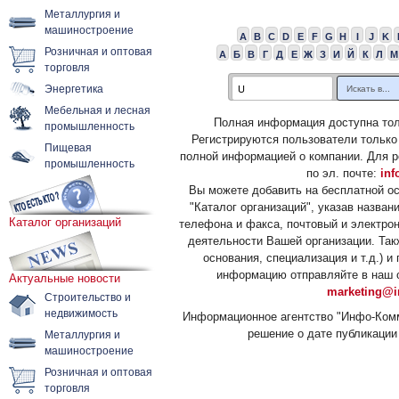
Металлургия и
машиностроение
A
B
C
D
E
F
G
H
I
J
K
Розничная и оптовая
А
Б
В
Г
Д
Е
Ж
З
И
Й
К
Л
М
торговля
Энергетика
Мебельная и лесная
Полная информация доступна тол
промышленность
Регистрируются пользователи только
Пищевая
полной информацией о компании. Для р
промышленность
по эл. почте:
inf
Вы можете добавить на бесплатной о
"Каталог организаций", указав назван
Каталог организаций
телефона и факса, почтовый и электрон
деятельности Вашей организации. Так
основания, специализация и т.д.) 
информацию отправляйте в наш о
Актуальные новости
marketing@i
Строительство и
недвижимость
Информационное агентство "Инфо-Комм
решение о дате публикации 
Металлургия и
машиностроение
Розничная и оптовая
торговля