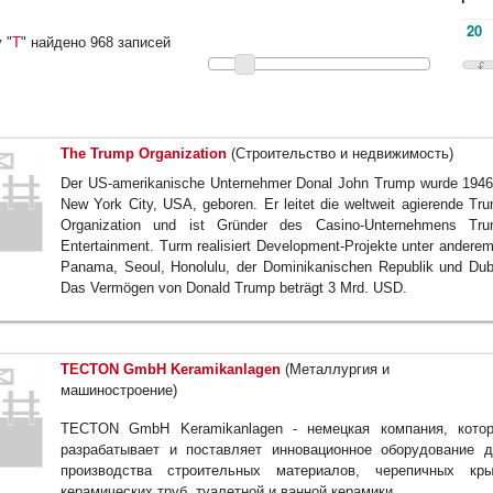
 "
T
" найдено 968 записей
The Trump Organization
(Строительство и недвижимость)
Der US-amerikanische Unternehmer Donal John Trump wurde 1946
New York City, USA, geboren. Er leitet die weltweit agierende Tr
Organization und ist Gründer des Casino-Unternehmens Tr
Entertainment. Turm realisiert Development-Projekte unter anderem
Panama, Seoul, Honolulu, der Dominikanischen Republik und Dub
Das Vermögen von Donald Trump beträgt 3 Mrd. USD.
TECTON GmbH Keramikanlagen
(Металлургия и
машиностроение)
TECTON GmbH Keramikanlagen - немецкая компания, кото
разрабатывает и поставляет инновационное оборудование 
производства строительных материалов, черепичных кры
керамических труб, туалетной и ванной керамики.