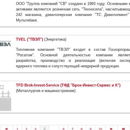
ООО "Группа компаний "СВ" создано в 1993 году. Основными 
активами являются розничная сеть "Техносила", насчитываю
242 магазина, девелоперская компания "ТС Девелопмент
Мультибанк.
TVEL ("ТВЭЛ")
(Энергетика)
Топливная компания "ТВЭЛ" входит в состав Госкорпора
"Росатом". Основной деятельностью компании являет
разработка, производство и реализация (включая экспо
ядерного топлива и сопутствующей неядерной продукции.
TFD Brok-Invest-Service (ТФД "Брок-Инвест-Сервис и К")
(Металлургия и машиностроение)
4
1
2
3
...
6
7
8
9
10