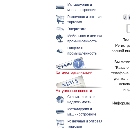
Металлургия и
машиностроение
Розничная и оптовая
А
торговля
Энергетика
Мебельная и лесная
Пол
промышленность
Регистр
Пищевая
полной ин
промышленность
Вы может
"Каталог
Каталог организаций
телефона 
деятельн
основ
инф
Актуальные новости
Строительство и
недвижимость
Информац
Металлургия и
машиностроение
Розничная и оптовая
торговля