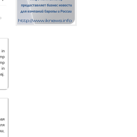
 in
ump
ump
 in
aj.
рая
для
ш,