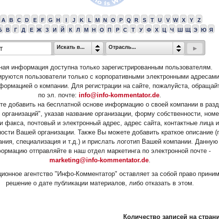
A
B
C
D
E
F
G
H
I
J
K
L
M
N
O
P
Q
R
S
T
U
V
W
X
Y
Z
Б
В
Г
Д
Е
Ж
З
И
Й
К
Л
М
Н
О
П
Р
С
Т
У
Ф
Х
Ц
Ч
Ш
Щ
Э
Ю
Я
Искать в...
Отрасль...
ная информация доступна только зарегистрированным пользователям.
ируются пользователи только с корпоративными электронными адресами
формацией о компании. Для регистрации на сайте, пожалуйста, обращай
по эл. почте:
info@info-kommentator.de
.
е добавить на бесплатной основе информацию о своей компании в раз
 организаций", указав название организации, форму собственности, ном
и факса, почтовый и электронный адрес, адрес сайта, контактные лица и
ости Вашей организации. Также Вы можете добавить краткое описание (
ания, специализация и т.д.) и прислать логотип Вашей компании. Данную
ормацию отправляйте в наш отдел маркетинга по электронной почте -
marketing@info-kommentator.de
.
ионное агентство "Инфо-Комментатор" оставляет за собой право прини
решение о дате публикации материалов, либо отказать в этом.
Количество записей на страни