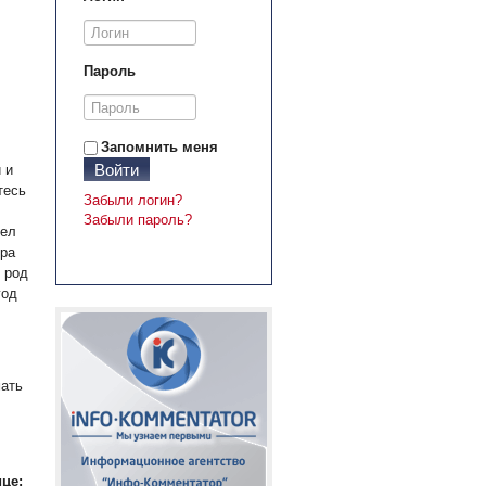
Пароль
Запомнить меня
Войти
 и
тесь
Забыли логин?
Забыли пароль?
дел
ера
 род
год
мать
це: