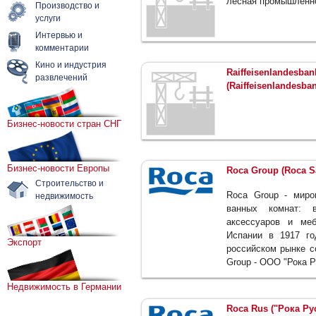
лесная промышленн
Производство и
услуги
Интервью и
комментарии
Кино и индустрия
Raiffeisenlandesban
развлечений
(Raiffeisenlandesb
Бизнес-новости стран СНГ
Бизнес-новости Европы
Roca Group (Roca Sa
Строительство и
Roca Group - миро
недвижимость
ванных комнат: в
аксессуаров и ме
Испании в 1917 го
Экспорт
российском рынке с
Group - ООО "Рока Р
Недвижимость в Германии
Roca Rus ("Рока Ру