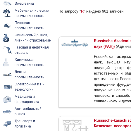
Энергетика
Мебельная и лесная
По запросу "
R
" найдено 901 записей
промышленность
Пищевая
промышленность
Финансовый рынок,
лизинг и страхование
Russische Akademie
наук (РАН))
(Админис
Газовая и нефтяная
отрасль
Российская академ
Химическая
наук, высшая нау
промышленность
ведущий центр фу
Легкая
естественных и об
промышленность
деятельности Росси
Электроника и IT-
проведение фундам
технологии
получение новых зн
человека и способс
Медицина и
социальному и духо
фармацевтика
Автомобильный
рынок
Russische-kasachisc
Транспорт и
Казахская лесопр
логистика