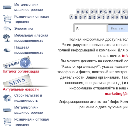
Металлургия и
машиностроение
A
B
C
D
E
F
G
H
I
J
K
Розничная и оптовая
А
Б
В
Г
Д
Е
Ж
З
И
Й
К
Л
М
торговля
Энергетика
Мебельная и лесная
Полная информация доступна тол
промышленность
Регистрируются пользователи только
Пищевая
полной информацией о компании. Для р
промышленность
по эл. почте:
inf
Вы можете добавить на бесплатной о
"Каталог организаций", указав назван
Каталог организаций
телефона и факса, почтовый и электрон
деятельности Вашей организации. Так
основания, специализация и т.д.) 
информацию отправляйте в наш о
Актуальные новости
marketing@i
Строительство и
недвижимость
Информационное агентство "Инфо-Комм
решение о дате публикации 
Металлургия и
машиностроение
Розничная и оптовая
торговля