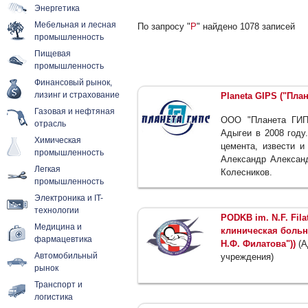
Энергетика
Мебельная и лесная
По запросу "
P
" найдено 1078 записей
промышленность
Пищевая
промышленность
Финансовый рынок,
лизинг и страхование
Planeta GIPS ("Пла
Газовая и нефтяная
ООО "Планета ГИПС
отрасль
Адыгеи в 2008 году
Химическая
цемента, извести и
промышленность
Александр Алексан
Легкая
Колесников.
промышленность
Электроника и IT-
технологии
PODKB im. N.F. Fil
Медицина и
клиническая больн
фармацевтика
Н.Ф. Филатова"))
(А
Автомобильный
учреждения)
рынок
Транспорт и
логистика