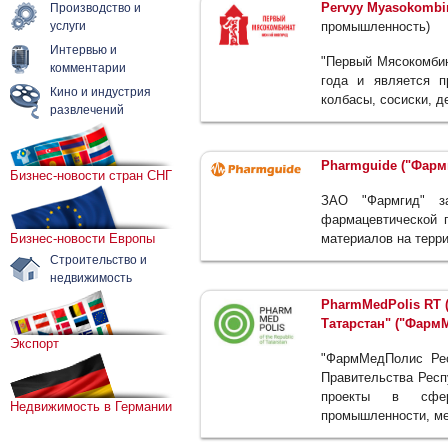
Pervyy Myasokombi
Производство и
услуги
промышленность)
Интервью и
"Первый Мясокомбин
комментарии
года и является п
Кино и индустрия
колбасы, сосиски, 
развлечений
Pharmguide ("Фарм
Бизнес-новости стран СНГ
ЗАО "Фармгид" за
фармацевтической п
Бизнес-новости Европы
материалов на терр
Строительство и
недвижимость
PharmMedPolis RT 
Татарстан" ("Фарм
Экспорт
"ФармМедПолис Рес
Правительства Респ
проекты в сфер
Недвижимость в Германии
промышленности, ме