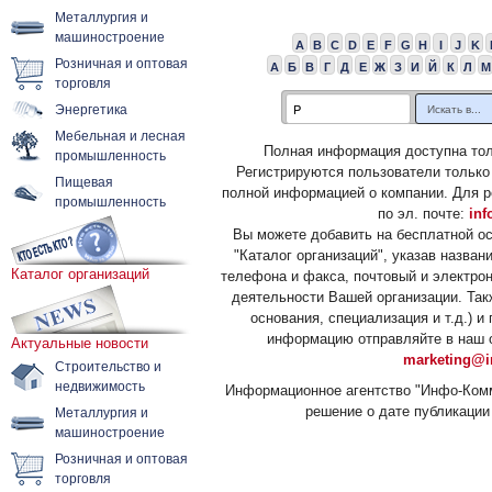
Металлургия и
машиностроение
A
B
C
D
E
F
G
H
I
J
K
Розничная и оптовая
А
Б
В
Г
Д
Е
Ж
З
И
Й
К
Л
М
торговля
Энергетика
Мебельная и лесная
Полная информация доступна тол
промышленность
Регистрируются пользователи только
Пищевая
полной информацией о компании. Для р
промышленность
по эл. почте:
inf
Вы можете добавить на бесплатной о
"Каталог организаций", указав назван
Каталог организаций
телефона и факса, почтовый и электрон
деятельности Вашей организации. Так
основания, специализация и т.д.) 
информацию отправляйте в наш о
Актуальные новости
marketing@i
Строительство и
недвижимость
Информационное агентство "Инфо-Комм
решение о дате публикации 
Металлургия и
машиностроение
Розничная и оптовая
торговля