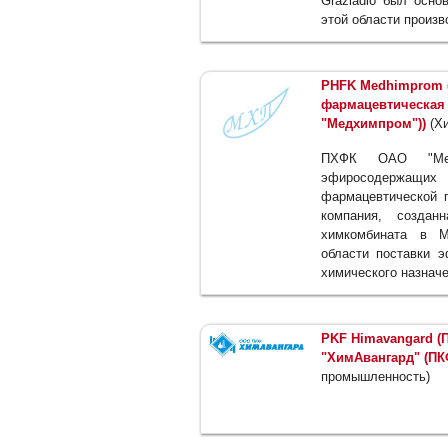
Graziadio был осно
этой области произв
PHFK Medhimprom 
фармацевтическая
"Медхимпром"))
(Хи
ПХФК ОАО "Медх
эфиросодержащи
фармацевтической п
компания, созда
химкомбината в М
области поставки 
химического назначе
PKF Himavangard 
"ХимАвангард" (ПК
промышленность)