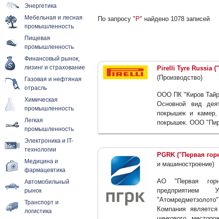
Энергетика
Мебельная и лесная
По запросу "
P
" найдено 1078 записей
промышленность
Пищевая
промышленность
Финансовый рынок,
лизинг и страхование
Pirelli Tyre Russia 
(Производство)
Газовая и нефтяная
отрасль
ООО ПК "Киров Тайр"
Химическая
Основной вид деят
промышленность
покрышек и камер,
Легкая
покрышек. ООО "Пир
промышленность
Электроника и IT-
технологии
PGRK ("Первая гор
Медицина и
и машиностроение)
фармацевтика
АО "Первая горн
Автомобильный
предприятием 
рынок
"Атомредметзолото"
Транспорт и
Компания является
логистика
цинкового местор