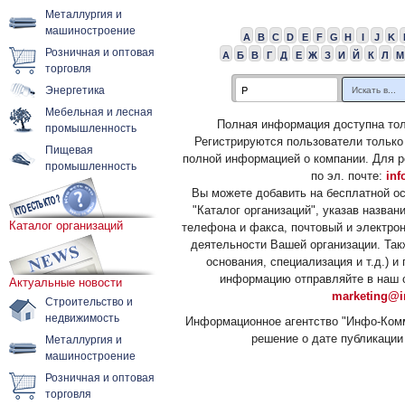
Металлургия и
машиностроение
A
B
C
D
E
F
G
H
I
J
K
Розничная и оптовая
А
Б
В
Г
Д
Е
Ж
З
И
Й
К
Л
М
торговля
Энергетика
Мебельная и лесная
Полная информация доступна тол
промышленность
Регистрируются пользователи только
Пищевая
полной информацией о компании. Для р
промышленность
по эл. почте:
inf
Вы можете добавить на бесплатной о
"Каталог организаций", указав назван
Каталог организаций
телефона и факса, почтовый и электрон
деятельности Вашей организации. Так
основания, специализация и т.д.) 
информацию отправляйте в наш о
Актуальные новости
marketing@i
Строительство и
недвижимость
Информационное агентство "Инфо-Комм
решение о дате публикации 
Металлургия и
машиностроение
Розничная и оптовая
торговля