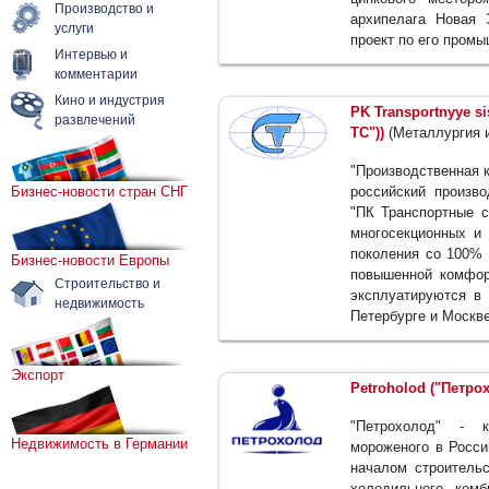
Производство и
архипелага Новая 
услуги
проект по его пром
Интервью и
комментарии
Кино и индустрия
PK Transportnyye s
развлечений
ТС"))
(Металлургия 
"Производственная к
Бизнес-новости стран СНГ
российский произво
"ПК Транспортные с
многосекционных и 
поколения со 100% 
Бизнес-новости Европы
повышенной комфор
Строительство и
эксплуатируются в 
недвижимость
Петербурге и Москве
Экспорт
Petroholod ("Петро
"Петрохолод" - 
Недвижимость в Германии
мороженого в Росси
началом строитель
холодильного комб