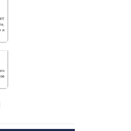
DIY
ге,
е и
го
ов