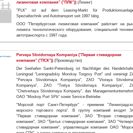
лизинговая компания" ("ПЛК"))
(Лизинг)
"PLK" ist auf dem Leasing-Markt für Produktionsanlag
Spezialtechnik und Autotransport seit 1997 tätig.
ООО "Петербургская лизинговая компания" работает на ры
лизинга технологического оборудования, специальной техник
автотранспорта с 1997 года.
Pervaya Stividornaya Kompaniya ("Первая стивидорная
компания" ("ПСК"))
(Производство)
Der Seehafen Sankt-Petersburg ist Nachfolger des Handelshaf
Leningrad "Leningradskiy Morskoy Torgovy Port" und vereinigt 
"Pervaya Stividornaya Kompaniya", ZAO "Vtoraya Stividorn
Kompaniya", ZAO "Tretya Stividornaya Kompaniya", Z
"Chetvertaya Stividornaya Kompaniy", das Managementunterneh
OAO "Moskoy Port SPb" sowie Service-Betriebe.
"Морской порт Санкт-Петербург" - преемник "Ленинградск
морского торгового порта". В группу компаний входят 
"Первая стивидорная компания", ЗАО "Вторая стивидорн
компания", ЗАО "Третья стивидорная компания", ЗАО "Четвер
стивидорная компания", управляющая компания ОАО "Морс
порт СПб", а также сервисные предприятия.