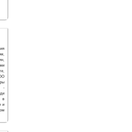
ния
ом,
н,
ыми
ге,
ООО
уры
 -
еди
 в
е и
ом