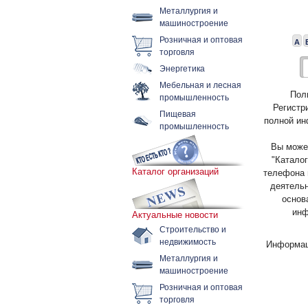
Металлургия и
машиностроение
Розничная и оптовая
А
торговля
Энергетика
Мебельная и лесная
Пол
промышленность
Регистр
Пищевая
полной ин
промышленность
Вы может
"Каталог
Каталог организаций
телефона 
деятельн
основ
инф
Актуальные новости
Строительство и
недвижимость
Информац
Металлургия и
машиностроение
Розничная и оптовая
торговля