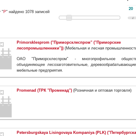
 "
P
" найдено 1078 записей
Primorsklesprom ("Приморсклеспром" ("Приморские
лесопромышленники"))
(Мебельная и лесная промышленност
ОАО "Приморсклеспром" - многопрофильное обществ
объединяющее лесозаготовительные, деревообрабатывающи
мебельные предприятия.
Promenad (ТРК "Променад")
(Розничная и оптовая торговля)
Petersburgskaya Lisingovaya Kompaniya (PLK) ("Петербургск