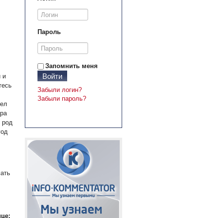
Пароль
Запомнить меня
Войти
 и
тесь
Забыли логин?
Забыли пароль?
дел
ера
 род
год
мать
це: