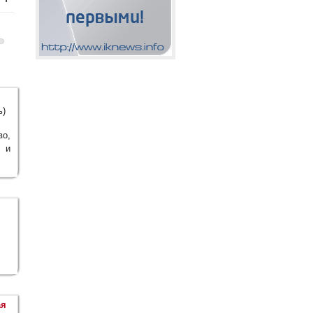
ь)
о,
е и
ая