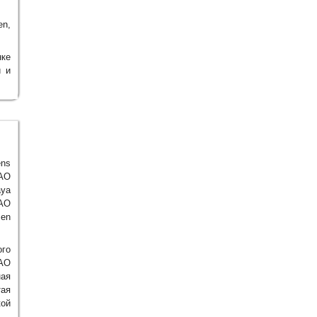
en,
нке
и и
ens
ZAO
aya
AO
men
ого
ЗАО
ая
тая
кой