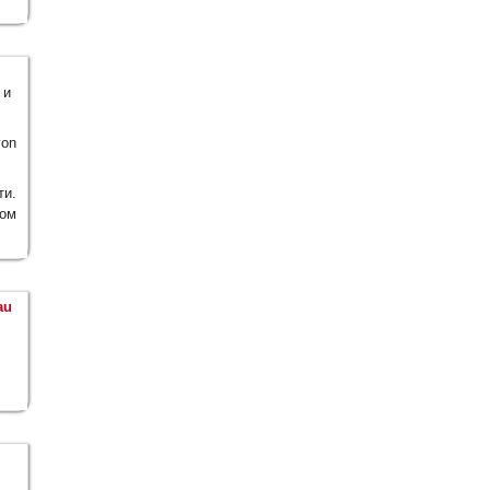
 и
von
и.
ом
au