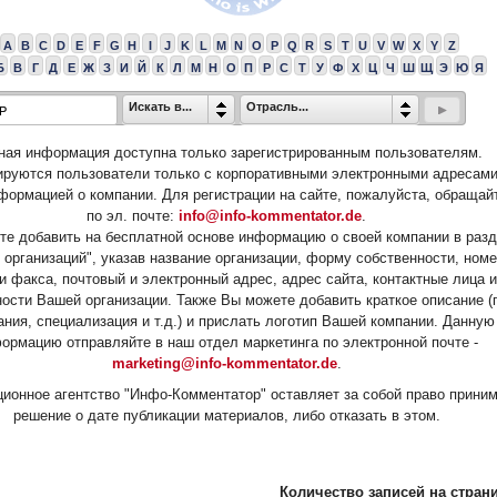
A
B
C
D
E
F
G
H
I
J
K
L
M
N
O
P
Q
R
S
T
U
V
W
X
Y
Z
Б
В
Г
Д
Е
Ж
З
И
Й
К
Л
М
Н
О
П
Р
С
Т
У
Ф
Х
Ц
Ч
Ш
Щ
Э
Ю
Я
Искать в...
Отрасль...
ная информация доступна только зарегистрированным пользователям.
ируются пользователи только с корпоративными электронными адресами
формацией о компании. Для регистрации на сайте, пожалуйста, обращай
по эл. почте:
info@info-kommentator.de
.
е добавить на бесплатной основе информацию о своей компании в раз
 организаций", указав название организации, форму собственности, ном
и факса, почтовый и электронный адрес, адрес сайта, контактные лица и
ости Вашей организации. Также Вы можете добавить краткое описание (
ания, специализация и т.д.) и прислать логотип Вашей компании. Данную
ормацию отправляйте в наш отдел маркетинга по электронной почте -
marketing@info-kommentator.de
.
ионное агентство "Инфо-Комментатор" оставляет за собой право прини
решение о дате публикации материалов, либо отказать в этом.
Количество записей на страни