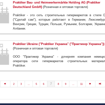
Praktiker Bau- und Heimwerkermärkte Holding AG (Praktiker
Deutschland GmbH)
(Розничная и оптовая торговля)
Praktiker - это сеть строительных гипермаркетов в стиле 
("Сделай сам"), которые работают в Германии, Люксембур
Венгрии, Греции, Турции, Польше, Румынии, Болгарии, Украин
Албании.
Praktiker Ukraine ("Praktiker Украина" ("Практикер Украина"))
(Розничная и оптовая торговля)
ООО "Практикер Украина" - дочерняя компания немецко
оператора сети гипермаркетов строительных материал
Praktiker.
7
2
3
...
5
6
8
9
...
11