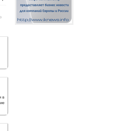
и в
ние