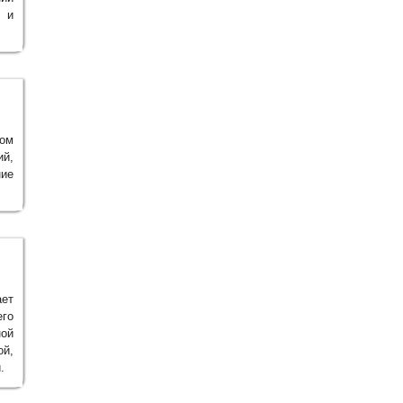
 и
ом
ий,
ие
ет
его
ной
й,
.