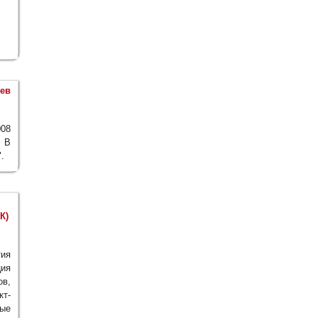
ьев
008
. В
.
К)
ия
ия
ов,
т-
ые