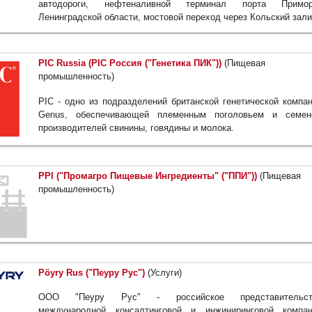
автодороги, нефтеналивной терминал порта Примор
Ленинградской области, мостовой переход через Кольский зали
PIC Russia (PIC Россия ("Генетика ПИК"))
(Пищевая
промышленность)
PIC - одно из подразделений британской генетической компа
Genus, обеспечивающей племенным поголовьем и семен
производителей свинины, говядины и молока.
PPI ("Промагро Пищевые Ингредиенты" ("ППИ"))
(Пищевая
промышленность)
Pöyry Rus ("Пеуру Рус")
(Услуги)
ООО "Пеуру Рус" - российское представительст
международной консалтинговой и инжиниринговой компан