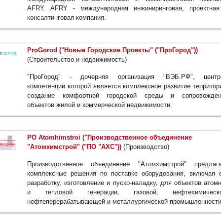
AFRY. AFRY - международная инжиниринговая, проектная
консалтинговая компания.
ProGorod ("Новые Городские Проекты" ("ПроГород"))
(Строительство и недвижимость)
"ПроГород" - дочерняя организация "ВЭБ.РФ", центр
компетенции которой является комплексное развитие территор
создание комфортной городской среды и сопровожден
объектов жилой и коммерческой недвижимости.
PO Atomhimstroi ("Производственное объединение
"Атомхимстрой" ("ПО "АХС"))
(Производство)
Производственное объединение "Атомхимстрой" предлага
комплексные решения по поставке оборудования, включая 
разработку, изготовление и пуско-наладку, для объектов атом
и тепловой генерации, газовой, нефтехимическо
нефтеперерабатывающей и металлургической промышленности