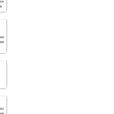
ск
в.
нии
ем
во
ии