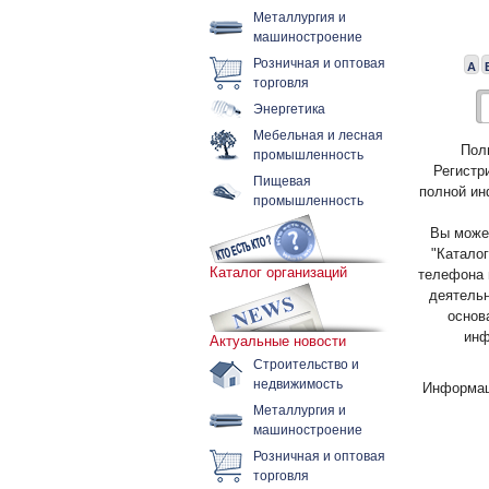
Металлургия и
машиностроение
Розничная и оптовая
А
торговля
Энергетика
Мебельная и лесная
Пол
промышленность
Регистр
Пищевая
полной ин
промышленность
Вы может
"Каталог
Каталог организаций
телефона 
деятельн
основ
инф
Актуальные новости
Строительство и
недвижимость
Информац
Металлургия и
машиностроение
Розничная и оптовая
торговля