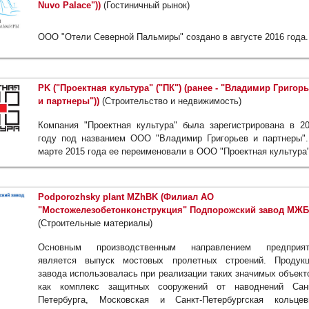
Nuvo Palace"))
(Гостиничный рынок)
ООО "Отели Северной Пальмиры" создано в августе 2016 года.
PK ("Проектная культура" ("ПК") (ранее - "Владимир Григор
и партнеры"))
(Строительство и недвижимость)
Компания "Проектная культура" была зарегистрирована в 2
году под названием ООО "Владимир Григорьев и партнеры"
марте 2015 года ее переименовали в ООО "Проектная культура"
Podporozhsky plant MZhBK (Филиал АО
"Мостожелезобетонконструкция" Подпорожский завод МЖБ
(Строительные материалы)
Основным производственным направлением предприят
является выпуск мостовых пролетных строений. Продукц
завода использовалась при реализации таких значимых объект
как комплекс защитных сооружений от наводнений Санк
Петербурга, Московская и Санкт-Петербургская кольцев