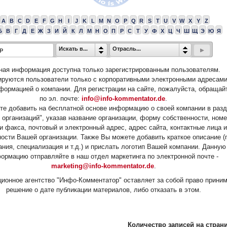
A
B
C
D
E
F
G
H
I
J
K
L
M
N
O
P
Q
R
S
T
U
V
W
X
Y
Z
Б
В
Г
Д
Е
Ж
З
И
Й
К
Л
М
Н
О
П
Р
С
Т
У
Ф
Х
Ц
Ч
Ш
Щ
Э
Ю
Я
Искать в...
Отрасль...
ная информация доступна только зарегистрированным пользователям.
ируются пользователи только с корпоративными электронными адресами
формацией о компании. Для регистрации на сайте, пожалуйста, обращай
по эл. почте:
info@info-kommentator.de
.
е добавить на бесплатной основе информацию о своей компании в раз
 организаций", указав название организации, форму собственности, ном
и факса, почтовый и электронный адрес, адрес сайта, контактные лица и
ости Вашей организации. Также Вы можете добавить краткое описание (
ания, специализация и т.д.) и прислать логотип Вашей компании. Данную
ормацию отправляйте в наш отдел маркетинга по электронной почте -
marketing@info-kommentator.de
.
ионное агентство "Инфо-Комментатор" оставляет за собой право прини
решение о дате публикации материалов, либо отказать в этом.
Количество записей на страни