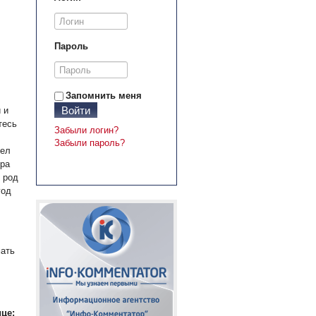
Пароль
Запомнить меня
Войти
 и
тесь
Забыли логин?
Забыли пароль?
дел
ера
 род
год
мать
це: