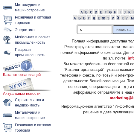
Металлургия и
машиностроение
A
B
C
D
E
F
G
H
I
J
K
Розничная и оптовая
А
Б
В
Г
Д
Е
Ж
З
И
Й
К
Л
М
торговля
Энергетика
Мебельная и лесная
Полная информация доступна тол
промышленность
Регистрируются пользователи только
Пищевая
полной информацией о компании. Для р
промышленность
по эл. почте:
inf
Вы можете добавить на бесплатной о
"Каталог организаций", указав назван
Каталог организаций
телефона и факса, почтовый и электрон
деятельности Вашей организации. Так
основания, специализация и т.д.) 
информацию отправляйте в наш о
Актуальные новости
marketing@i
Строительство и
недвижимость
Информационное агентство "Инфо-Комм
решение о дате публикации 
Металлургия и
машиностроение
Розничная и оптовая
торговля