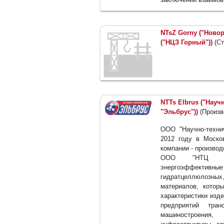
NTsZ Gorny ("Ново
("НЦЗ Горный"))
(Ст
NTTs Elbrus ("Науч
"Эльбрус"))
(Произв
ООО "Научно-технич
2012 году в Моско
компании - производ
ООО "НТЦ "Эл
энергоэффективные
гидратцеллюлозны
материалов, котор
характеристики изд
предприятий транс
машиностроения