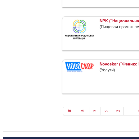
NPK ("Национальна
(Пищевая промышле
Novoskor ("Феникс 
(Услуги)
21
22
23
...