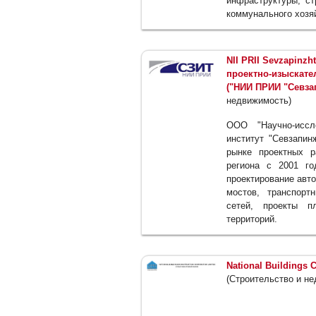
инфраструктуры, ст
коммунального хозяй
NII PRII Sevzapinz
проектно-изыскате
("НИИ ПРИИ "Севза
недвижимость)
ООО "Научно-иссле
институт "Севзапин
рынке проектных р
региона с 2001 го
проектирование авто
мостов, транспорт
сетей, проекты пл
территорий.
National Buildings 
(Строительство и н