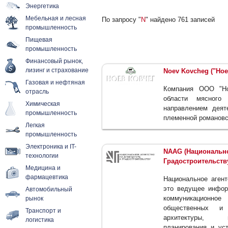
Энергетика
Мебельная и лесная
По запросу "
N
" найдено 761 записей
промышленность
Пищевая
промышленность
Финансовый рынок,
лизинг и страхование
Noev Kovcheg ("Ное
Газовая и нефтяная
Компания ООО "Но
отрасль
области мясного
Химическая
направлением деят
промышленность
племенной романовс
Легкая
промышленность
Электроника и IT-
NAAG (Национально
технологии
Градостроительств
Медицина и
фармацевтика
Национальное агент
это ведущее информ
Автомобильный
коммуникационное
рынок
общественных и
Транспорт и
архитектуры, гр
логистика
планирования и уст