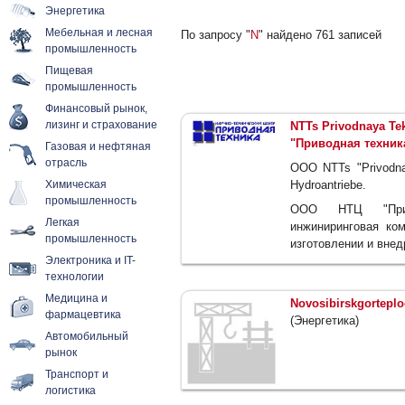
Энергетика
Мебельная и лесная
По запросу "
N
" найдено 761 записей
промышленность
Пищевая
промышленность
Финансовый рынок,
лизинг и страхование
NTTs Privodnaya Te
"Приводная техника
Газовая и нефтяная
отрасль
OOO NTTs "Privodnay
Химическая
Hydroantriebe.
промышленность
ООО НТЦ "Приво
Легкая
инжиниринговая ком
промышленность
изготовлении и внед
Электроника и IT-
технологии
Медицина и
Novosibirskgortepl
фармацевтика
(Энергетика)
Автомобильный
рынок
Транспорт и
логистика