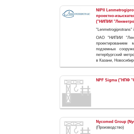
NIPII Lenmetrogipr
проектно-изыскате
("НИПИИ "Ленметро
"Lenmetrogiprotrans" i
ОАО "НИПИИ "Ленм
проектированием 
подземных сооруже
петербургский метр
в Казани, Новосибир
NPF Sigma ("НПФ "
Nycomed Group (Ny
(Производство)