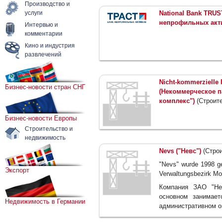
Производство и
услуги
National Bank TRU
непрофильных акти
Интервью и
комментарии
Кино и индустрия
развлечений
Nicht-kommerzielle P
Бизнес-новости стран СНГ
(Некоммерческое п
комплекс")
(Строите
Бизнес-новости Европы
Строительство и
недвижимость
Nevs ("Невс")
(Строи
"Nevs" wurde 1998 ge
Экспорт
Verwaltungsbezirk M
Компания ЗАО "Не
основном занимае
Недвижимость в Германии
административном о