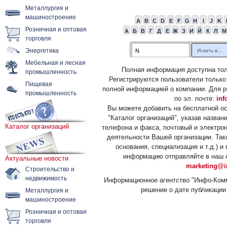
Металлургия и
машиностроение
A
B
C
D
E
F
G
H
I
J
K
Розничная и оптовая
А
Б
В
Г
Д
Е
Ж
З
И
Й
К
Л
М
торговля
Энергетика
Мебельная и лесная
Полная информация доступна тол
промышленность
Регистрируются пользователи только
Пищевая
полной информацией о компании. Для р
промышленность
по эл. почте:
inf
Вы можете добавить на бесплатной о
"Каталог организаций", указав назван
Каталог организаций
телефона и факса, почтовый и электрон
деятельности Вашей организации. Так
основания, специализация и т.д.) 
информацию отправляйте в наш о
Актуальные новости
marketing@i
Строительство и
недвижимость
Информационное агентство "Инфо-Комм
решение о дате публикации 
Металлургия и
машиностроение
Розничная и оптовая
торговля