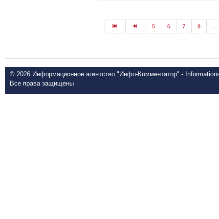
5
6
7
8
...
© 2026 Информационное агентство "Инфо-Комментатор" - Informationsd
Все права защищены