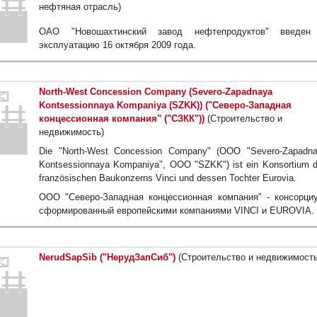
нефтяная отрасль)
ОАО "Новошахтинский завод нефтепродуктов" введен
эксплуатацию 16 октября 2009 года.
North-West Concession Company (Severo-Zapadnaya
Kontsessionnaya Kompaniya (SZKK)) ("Северо-Западная
концессионная компания" ("СЗКК"))
(Строительство и
недвижимость)
Die "North-West Concession Company" (OOO "Severo-Zapadn
Kontsessionnaya Kompaniya", OOO "SZKK") ist ein Konsortium 
französischen Baukonzerns Vinci und dessen Tochter Eurovia.
ООО "Северо-Западная концессионная компания" - консорци
сформированный европейскими компаниями VINCI и EUROVIA.
NerudSapSib ("НерудЗапСиб")
(Строительство и недвижимость