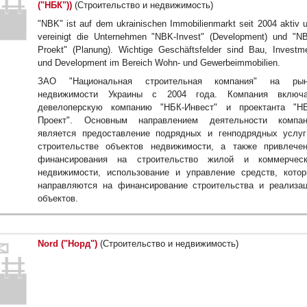
("НБК"))
(Строительство и недвижимость)
"NBK" ist auf dem ukrainischen Immobilienmarkt seit 2004 aktiv 
vereinigt die Unternehmen "NBK-Invest" (Development) und "N
Proekt" (Planung). Wichtige Geschäftsfelder sind Bau, Investm
und Development im Bereich Wohn- und Gewerbeimmobilien.
ЗАО "Национальная строительная компания" на рын
недвижимости Украины с 2004 года. Компания включа
девелоперскую компанию "НБК-Инвест" и проектанта "НБ
Проект". Основным направлением деятельности компан
является предоставление подрядных и генподрядных услу
строительстве объектов недвижимости, а также привлече
финансирования на строительство жилой и коммерческ
недвижимости, использование и управление средств, кото
направляются на финансирование строительства и реализа
объектов.
Nord ("Норд")
(Строительство и недвижимость)