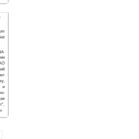
и
Zum
iet
а,
нии
АО
ний
яет
ву,
 и
о-
кая
т",
и.