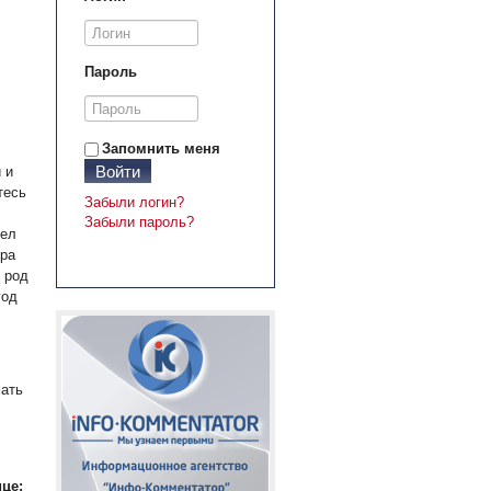
Пароль
Запомнить меня
Войти
 и
тесь
Забыли логин?
Забыли пароль?
дел
ера
 род
год
мать
це: