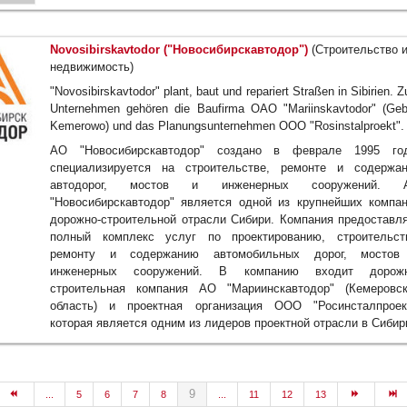
Novosibirskavtodor ("Новосибирскавтодор")
(Строительство 
недвижимость)
"Novosibirskavtodor" plant, baut und repariert Straßen in Sibirien. 
Unternehmen gehören die Baufirma OAO "Mariinskavtodor" (Geb
Kemerowo) und das Planungsunternehmen OOO "Rosinstalproekt".
АО "Новосибирскавтодор" создано в феврале 1995 год
специализируется на строительстве, ремонте и содержа
автодорог, мостов и инженерных сооружений. 
"Новосибирскавтодор" является одной из крупнейших компа
дорожно-строительной отрасли Сибири. Компания предоставл
полный комплекс услуг по проектированию, строительст
ремонту и содержанию автомобильных дорог, мостов
инженерных сооружений. В компанию входит дорожн
строительная компания АО "Мариинскавтодор" (Кемеровс
область) и проектная организация ООО "Росинсталпроек
которая является одним из лидеров проектной отрасли в Сибир
9
...
5
6
7
8
...
11
12
13