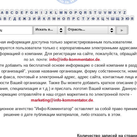
A
B
C
D
E
F
G
H
I
J
K
L
M
N
O
P
Q
R
S
T
U
V
W
X
Y
Z
Б
В
Г
Д
Е
Ж
З
И
Й
К
Л
М
Н
О
П
Р
С
Т
У
Ф
Х
Ц
Ч
Ш
Щ
Э
Ю
Я
Искать в...
Отрасль...
ная информация доступна только зарегистрированным пользователям.
ируются пользователи только с корпоративными электронными адресами
формацией о компании. Для регистрации на сайте, пожалуйста, обращай
по эл. почте:
info@info-kommentator.de
.
е добавить на бесплатной основе информацию о своей компании в раз
 организаций", указав название организации, форму собственности, ном
и факса, почтовый и электронный адрес, адрес сайта, контактные лица и
ости Вашей организации. Также Вы можете добавить краткое описание (
ания, специализация и т.д.) и прислать логотип Вашей компании. Данную
ормацию отправляйте в наш отдел маркетинга по электронной почте -
marketing@info-kommentator.de
.
ионное агентство "Инфо-Комментатор" оставляет за собой право прини
решение о дате публикации материалов, либо отказать в этом.
Количество записей на страни