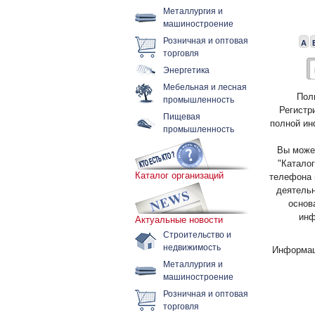
Металлургия и
машиностроение
Розничная и оптовая
А
торговля
Энергетика
Мебельная и лесная
Пол
промышленность
Регистр
Пищевая
полной ин
промышленность
Вы может
"Каталог
Каталог организаций
телефона 
деятельн
основ
инф
Актуальные новости
Строительство и
недвижимость
Информац
Металлургия и
машиностроение
Розничная и оптовая
торговля