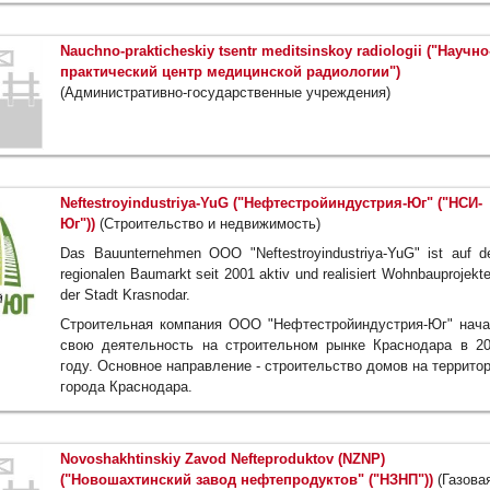
Nauchno-prakticheskiy tsentr meditsinskoy radiologii ("Научно
практический центр медицинской радиологии")
(Административно-государственные учреждения)
Neftestroyindustriya-YuG ("Нефтестройиндустрия-Юг" ("НСИ-
Юг"))
(Строительство и недвижимость)
Das Bauunternehmen OOO "Neftestroyindustriya-YuG" ist auf 
regionalen Baumarkt seit 2001 aktiv und realisiert Wohnbauprojekte
der Stadt Krasnodar.
Строительная компания ООО "Нефтестройиндустрия-Юг" нач
свою деятельность на строительном рынке Краснодара в 2
году. Основное направление - строительство домов на террито
города Краснодара.
Novoshakhtinskiy Zavod Nefteproduktov (NZNP)
("Новошахтинский завод нефтепродуктов" ("НЗНП"))
(Газова