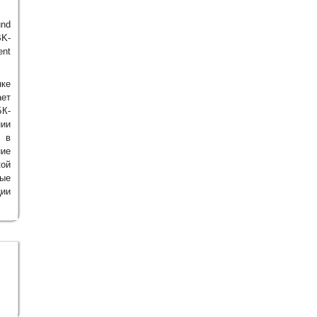
und
BK-
ent
ке
ет
К-
ии
г в
ние
ой
рые
ции