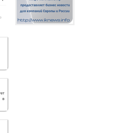
ует
я в