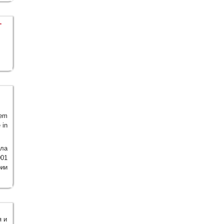
-
dem
 in
ала
001
рии
я и