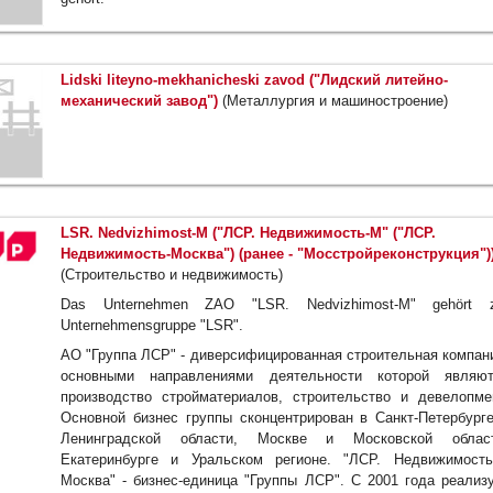
Lidski liteyno-mekhanicheski zavod ("Лидский литейно-
механический завод")
(Металлургия и машиностроение)
LSR. Nedvizhimost-M ("ЛСР. Недвижимость-М" ("ЛСР.
Недвижимость-Москва") (ранее - "Мосстройреконструкция")
(Строительство и недвижимость)
Das Unternehmen ZAO "LSR. Nedvizhimost-M" gehört z
Unternehmensgruppe "LSR".
АО "Группа ЛСР" - диверсифицированная строительная компан
основными направлениями деятельности которой являют
производство стройматериалов, строительство и девелопме
Основной бизнес группы сконцентрирован в Санкт-Петербург
Ленинградской области, Москве и Московской област
Екатеринбурге и Уральском регионе. "ЛСР. Недвижимост
Москва" - бизнес-единица "Группы ЛСР". С 2001 года реализ