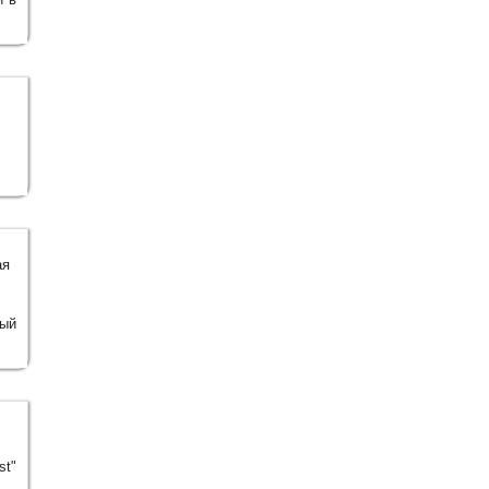
ая
ный
st"