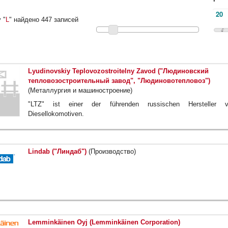
 "
L
" найдено 447 записей
Lyudinovskiy Teplovozostroitelny Zavod ("Людиновский
тепловозостроительный завод", "Людиновотепловоз")
(Металлургия и машиностроение)
"LTZ" ist einer der führenden russischen Hersteller 
Diesellokomotiven.
Lindab ("Линдаб")
(Производство)
Lemminkäinen Oyj (Lemminkäinen Corporation)