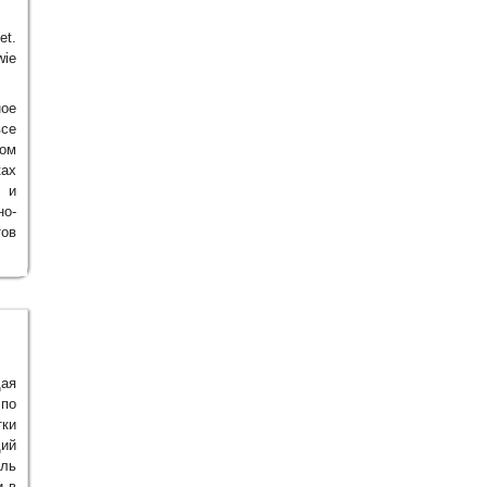
et.
wie
ное
все
дом
ках
 и
о-
ов
щая
 по
ки
щий
ль
и в