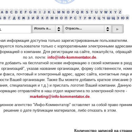
A
B
C
D
E
F
G
H
I
J
K
L
M
N
O
P
Q
R
S
T
U
V
W
X
Y
Z
Б
В
Г
Д
Е
Ж
З
И
Й
К
Л
М
Н
О
П
Р
С
Т
У
Ф
Х
Ц
Ч
Ш
Щ
Э
Ю
Я
Искать в...
Отрасль...
ная информация доступна только зарегистрированным пользователям.
ируются пользователи только с корпоративными электронными адресами
формацией о компании. Для регистрации на сайте, пожалуйста, обращай
по эл. почте:
info@info-kommentator.de
.
е добавить на бесплатной основе информацию о своей компании в раз
 организаций", указав название организации, форму собственности, ном
и факса, почтовый и электронный адрес, адрес сайта, контактные лица и
ости Вашей организации. Также Вы можете добавить краткое описание (
ания, специализация и т.д.) и прислать логотип Вашей компании. Данную
ормацию отправляйте в наш отдел маркетинга по электронной почте -
marketing@info-kommentator.de
.
ионное агентство "Инфо-Комментатор" оставляет за собой право прини
решение о дате публикации материалов, либо отказать в этом.
Количество записей на страни