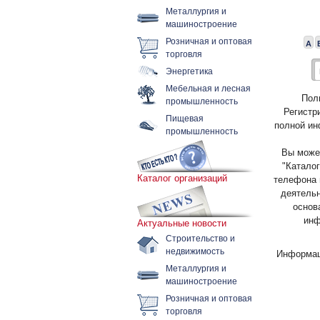
Металлургия и
машиностроение
Розничная и оптовая
А
торговля
Энергетика
Мебельная и лесная
Пол
промышленность
Регистр
Пищевая
полной ин
промышленность
Вы может
"Каталог
Каталог организаций
телефона 
деятельн
основ
инф
Актуальные новости
Строительство и
недвижимость
Информац
Металлургия и
машиностроение
Розничная и оптовая
торговля