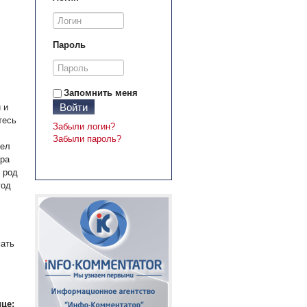
Пароль
Запомнить меня
Войти
 и
тесь
Забыли логин?
Забыли пароль?
дел
ера
 род
год
мать
це: