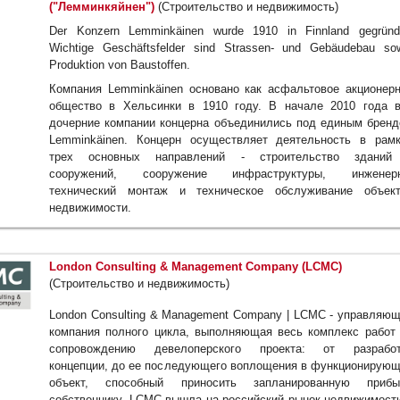
("Лемминкяйнен")
(Строительство и недвижимость)
Der Konzern Lemminkäinen wurde 1910 in Finnland gegründ
Wichtige Geschäftsfelder sind Strassen- und Gebäudebau so
Produktion von Baustoffen.
Компания Lemminkäinen основано как асфальтовое акционер
общество в Хельсинки в 1910 году. В начале 2010 года 
дочерние компании концерна объединились под единым брен
Lemminkäinen. Концерн осуществляет деятельность в рам
трех основных направлений - строительство зданий
сооружений, сооружение инфраструктуры, инженерн
технический монтаж и техническое обслуживание объект
недвижимости.
London Consulting & Management Company (LCMC)
(Строительство и недвижимость)
London Consulting & Management Company | LCMC - управляю
компания полного цикла, выполняющая весь комплекс работ
сопровождению девелоперского проекта: от разработ
концепции, до ее последующего воплощения в функционирую
объект, способный приносить запланированную прибы
собственнику. LCMC вышла на российский рынок недвижимост